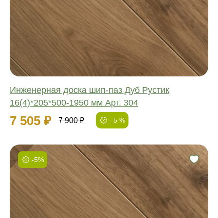
Обработка:
Длина:
Ширина:
Толщина:
Инженерная доска шип-паз Дуб Рустик
16(4)*205*500-1950 мм Арт. 304
7 505 ₽
7 900 ₽
- 5 %
-5%
Фаска:
Соединение:
Обработка:
Длина:
Ширина: