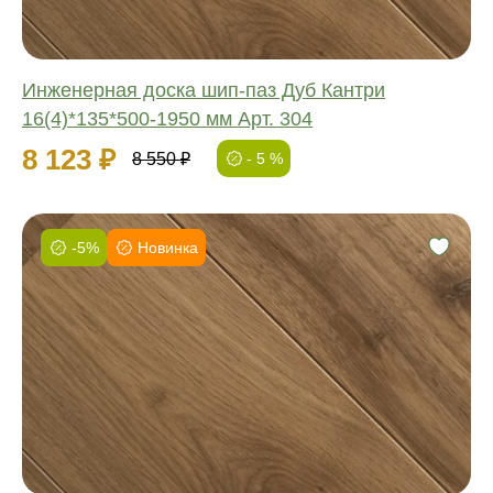
Инженерная доска шип-паз Дуб Кантри
16(4)*135*500-1950 мм Арт. 304
8 123 ₽
8 550 ₽
- 5 %
-5%
Новинка
Фаска:
Соединение:
Обработка:
Длина:
Ширина:
Толщина: