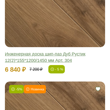
Соединение:
Обработка:
Длина:
Ширина:
Толщина:
Инженерная доска шип-паз Дуб Рустик
12(2)*155*1200/1450 мм Арт. 304
6 840 ₽
7 200 ₽
- 5 %
-5%
Новинка
Фаска:
Соединение:
Обработка: