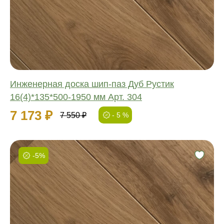
Длина:
Ширина:
Толщина:
Инженерная доска шип-паз Дуб Рустик
16(4)*135*500-1950 мм Арт. 304
7 173 ₽
7 550 ₽
- 5 %
-5%
Фаска:
Соединение:
Обработка:
Длина:
Ширина: