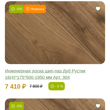
-5%
Новинка
Фаска:
Соединение:
Обработка:
Длина:
Ширина:
Толщина:
Инженерная доска шип-паз Дуб Рустик
16(4)*175*500-1950 мм Арт. 304
7 410 ₽
7 800 ₽
- 5 %
-5%