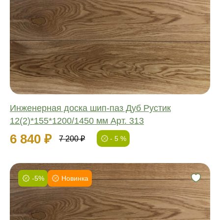
Соединение:
Обработка:
Длина:
Ширина:
Толщина:
Инженерная доска шип-паз Дуб Рустик
12(2)*155*1200/1450 мм Арт. 313
6 840 ₽
7 200 ₽
- 5 %
-5%
Новинка
Фаска:
Соединение:
Обработка: