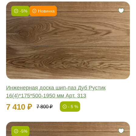
-5%
Новинка
Фаска:
Соединение:
Обработка:
Длина:
Ширина:
Толщина:
Инженерная доска шип-паз Дуб Рустик
16(4)*175*500-1950 мм Арт. 313
7 410 ₽
7 800 ₽
- 5 %
-5%