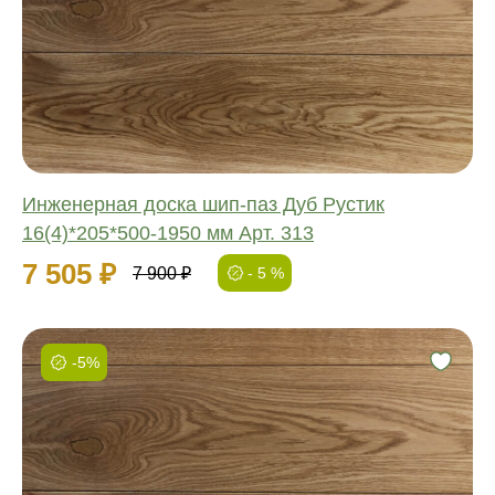
Обработка:
Длина:
Ширина:
Толщина:
Инженерная доска шип-паз Дуб Рустик
16(4)*205*500-1950 мм Арт. 313
7 505 ₽
7 900 ₽
- 5 %
-5%
Фаска:
Соединение:
Обработка:
Длина:
Ширина: