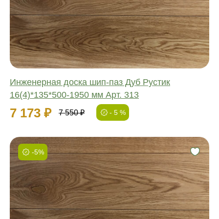
Длина:
Ширина:
Толщина:
Инженерная доска шип-паз Дуб Рустик
16(4)*135*500-1950 мм Арт. 313
7 173 ₽
7 550 ₽
- 5 %
-5%
Фаска:
Соединение:
Обработка:
Длина:
Ширина: