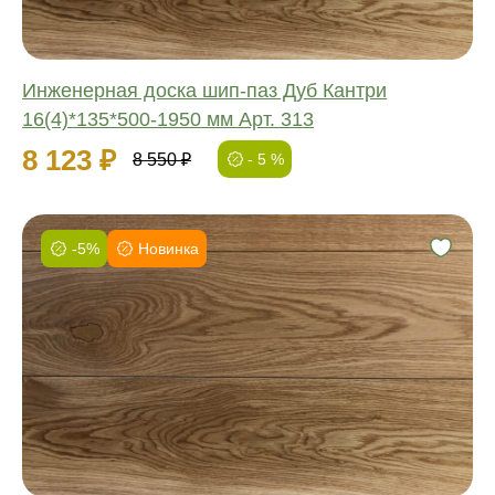
Инженерная доска шип-паз Дуб Кантри
16(4)*135*500-1950 мм Арт. 313
8 123 ₽
8 550 ₽
- 5 %
-5%
Новинка
Фаска:
Соединение:
Обработка:
Длина:
Ширина:
Толщина: