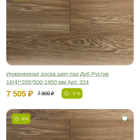
Фаска:
Соединение:
Обработка:
Длина:
Ширина:
Толщина:
Инженерная доска шип-паз Дуб Рустик
16(4)*205*500-1950 мм Арт. 324
7 505 ₽
7 900 ₽
- 5 %
-5%
Фаска:
Соединение: