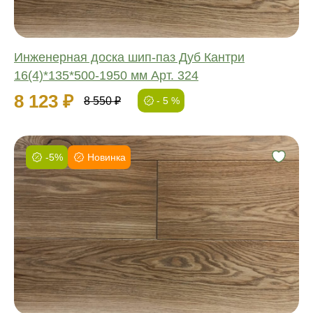
Инженерная доска шип-паз Дуб Кантри
16(4)*135*500-1950 мм Арт. 324
8 123 ₽
8 550 ₽
- 5 %
-5%
Новинка
Фаска:
Соединение:
Обработка:
Длина:
Ширина:
Толщина: