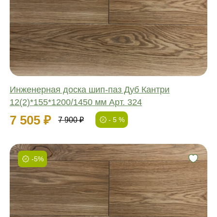
Обработка:
Длина:
Ширина:
Толщина:
Инженерная доска шип-паз Дуб Кантри
12(2)*155*1200/1450 мм Арт. 324
7 505 ₽
7 900 ₽
- 5 %
-5%
Фаска:
Соединение:
Обработка:
Длина:
Ширина: