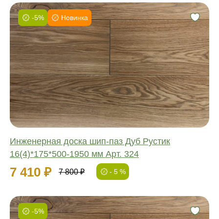
-5%
Новинка
Фаска:
Соединение:
Обработка:
Длина:
Ширина:
Толщина:
Инженерная доска шип-паз Дуб Рустик
16(4)*175*500-1950 мм Арт. 324
7 410 ₽
7 800 ₽
- 5 %
-5%