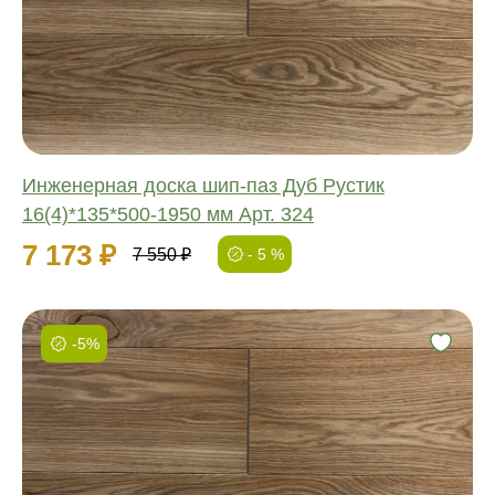
Длина:
Ширина:
Толщина:
Инженерная доска шип-паз Дуб Рустик
16(4)*135*500-1950 мм Арт. 324
7 173 ₽
7 550 ₽
- 5 %
-5%
Фаска:
Соединение:
Обработка:
Длина:
Ширина: