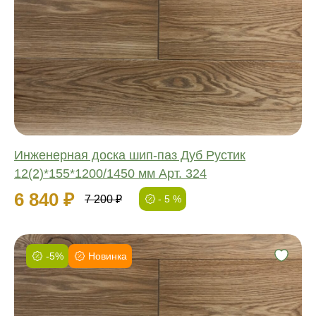
Соединение:
Обработка:
Длина:
Ширина:
Толщина:
Инженерная доска шип-паз Дуб Рустик
12(2)*155*1200/1450 мм Арт. 324
6 840 ₽
7 200 ₽
- 5 %
-5%
Новинка
Фаска:
Соединение:
Обработка: