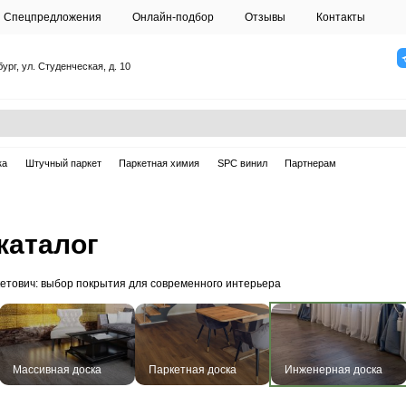
О студии
Спецпредложения
Онлайн-подб
Санкт-Петербург, ул. Студенческая, д. 10
ска
Массивная доска
Штучный паркет
Паркетная химия
рная доска
доска: каталог
производителя Паркетович: выбор покрытия для современ