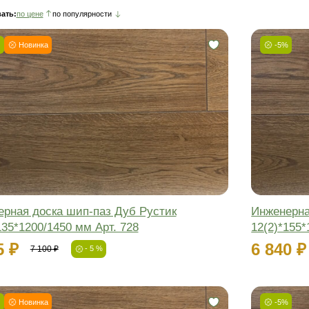
чный паркет
Массивная доска
Паркетная
Сортировать:
по цене
по популярности
-5%
Новинка
Фаска:
Соединение:
Обработка:
Длина:
Ширина:
Толщина: