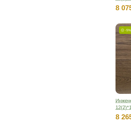
Пройдите тест из 5
вопросов и получите
подходящие цвета и
фактуры решений
+ расчет количества и
стоимости паркета