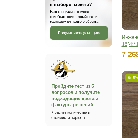
Венгерская
елочка
Районы
Адмиралтейский район
Василеостровский район
Выборгский район
Калининский район
Показать все
Применить