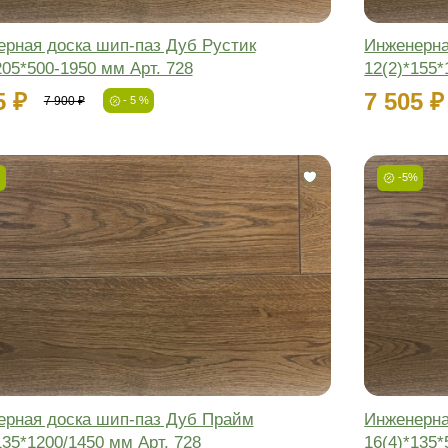
Фаска:
Соединение:
Обработка:
Длина:
Ширина:
Толщина:
Инженерная доска шип-паз Дуб Ру
16(4)*155*500-1950 мм Арт. 728
7 268 ₽
7 650 ₽
- 5 %