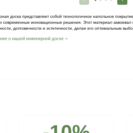
-5%
Фаска:
Соединение:
Обработка:
Длина:
Ширина:
Толщина:
Инженерная доска шип-паз Дуб П
12(2)*135*1200/1450 мм Арт. 728