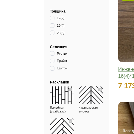
Цвета
Дымчатый
Коричневый
Натуральный
Светлый
Толщина
12(2)
16(4)
20(6)