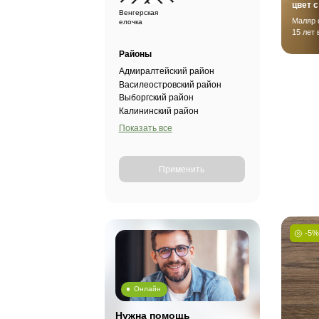
Селекция
Рустик
Прайм
Кантри
Раскладки
Палубная
Французская
(разбежка)
елочка