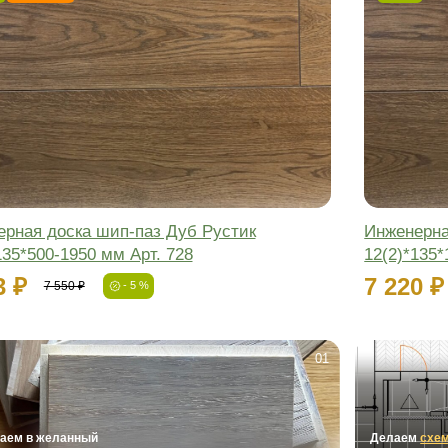
Инженерная доска шип-паз Дуб Ру
12(2)*135*1200/1450 мм Арт. 728
6 745 ₽
7 100 ₽
- 5 %
-5%
Новинка
Фаска:
Соединение:
Обработка:
Длина:
Ширина:
Толщина: