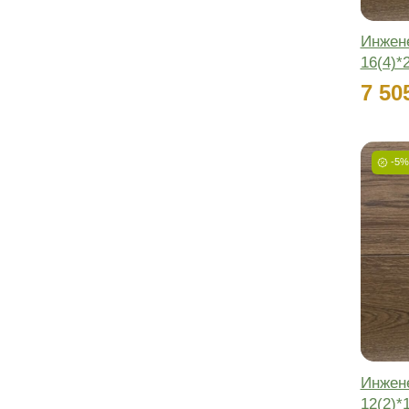
Онлайн
Нужна помощь
в выборе паркета?
Наш специалист поможет
подобрать подходящий цвет и
раскладку для вашего объекта
Получить консультацию