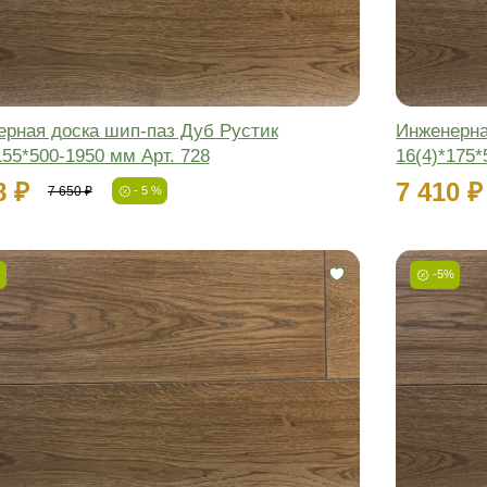
цвет с точностью 97%
Маляр с опытом более
15 лет вручную производит подбор цвета
Присылаем
живые образцы
Вы увидите, как выглядит доска на объекте
при естественном освещении
-5%
Новинка