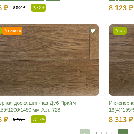
-5%
Фаска:
Соединение:
Обработка:
Длина:
Ширина:
Толщина:
Инженерная доска шип-паз Дуб Ру
16(4)*205*500-1950 мм Арт. 728
7 505 ₽
7 900 ₽
- 5 %