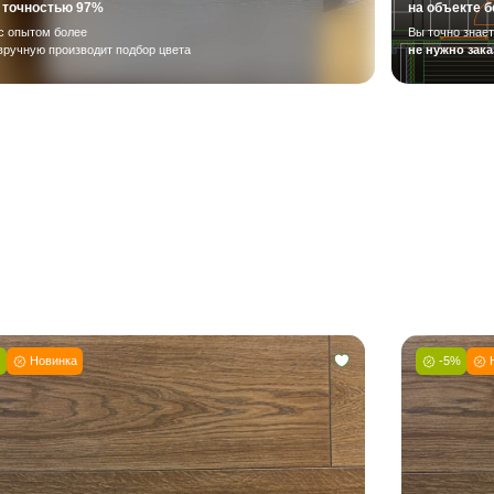
Инженерная доска шип-паз Дуб Ру
16(4)*135*500-1950 мм Арт. 728
7 173 ₽
7 550 ₽
- 5 %
Попадаем в желанный