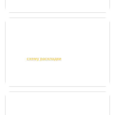
15 лет вручную производит подбор цвета
02
Делаем
схему раскладки
на объекте бесплатно
Вы точно знаете, сколько доски потребуется
для объекта —
не нужно заказывать лишнее
03