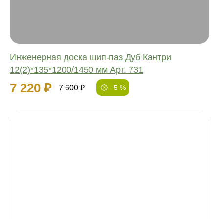
Толщина:
Инженерная доска шип-паз Дуб Кантри
12(2)*135*1200/1450 мм Арт. 731
7 220 ₽
7 600 ₽
- 5 %
01
Попадаем в желанный
цвет с точностью 97%
Маляр с опытом более