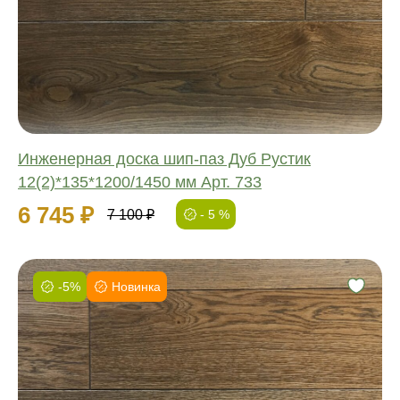
Длина:
Ширина:
Толщина:
Инженерная доска шип-паз Дуб Рустик
12(2)*135*1200/1450 мм Арт. 733
6 745 ₽
7 100 ₽
- 5 %
-5%
Новинка
Фаска:
Соединение:
Обработка:
Длина:
Ширина: