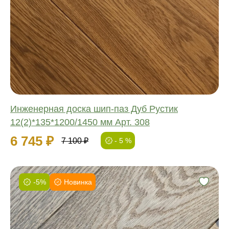
Соединение:
Обработка:
Длина:
Ширина:
Толщина:
Инженерная доска шип-паз Дуб Рустик
12(2)*135*1200/1450 мм Арт. 308
6 745 ₽
7 100 ₽
- 5 %
-5%
Новинка
Фаска:
Соединение:
Обработка: