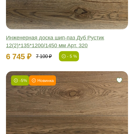
Толщина:
Инженерная доска шип-паз Дуб Рустик
12(2)*135*1200/1450 мм Арт. 320
6 745 ₽
7 100 ₽
- 5 %
-5%
Новинка
Фаска:
Соединение:
Обработка:
Длина:
Ширина:
Толщина: