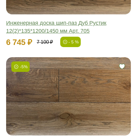
Инженерная доска шип-паз Дуб Рустик
12(2)*135*1200/1450 мм Арт. 705
6 745 ₽
7 100 ₽
- 5 %
-5%
Фаска:
Соединение:
Обработка:
Длина:
Ширина:
Толщина: