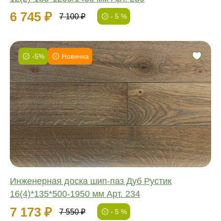
6 745 ₽
7 100 ₽
- 5 %
-5%
Новинка
Фаска:
Соединение:
Обработка:
Длина:
Ширина:
Толщина:
Инженерная доска шип-паз Дуб Рустик
16(4)*135*500-1950 мм Арт. 234
7 173 ₽
7 550 ₽
- 5 %