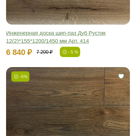
Инженерная доска шип-паз Дуб Рустик
12(2)*155*1200/1450 мм Арт. 414
6 840 ₽
7 200 ₽
- 5 %
-5%
Фаска:
Соединение:
Обработка:
Длина:
Ширина:
Толщина: