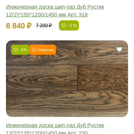
Инженерная доска шип-паз Дуб Рустик
12(2)*155*1200/1450 мм Арт. 318
6 840 ₽
7 200 ₽
- 5 %
-5%
Новинка
Фаска:
Соединение:
Обработка:
Длина:
Ширина:
Толщина:
Инженерная доска шип-паз Дуб Рустик
12(2)*135*1200/1450 мм Арт. 230