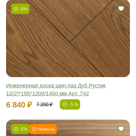
-5%
Фаска:
Соединение:
Обработка:
Длина:
Ширина:
Толщина:
Инженерная доска шип-паз Дуб Рустик
12(2)*155*1200/1450 мм Арт. 742
6 840 ₽
7 200 ₽
- 5 %
-5%
Новинка
Фаска: