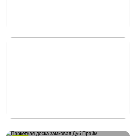
живые образцы
Вы увидите, как выглядит доска на объекте
при естественном освещении
04
Помогаем подготовить
пол для укладки
Проверяем качество стяжки на объекте
и помогаем довести ее до нужного качества