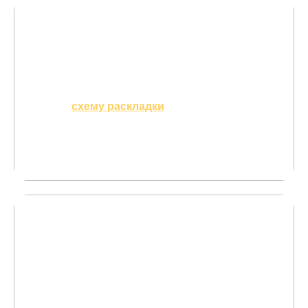
02
Делаем
схему раскладки
на объекте бесплатно
Вы точно знаете, сколько доски потребуется
для объекта —
не нужно заказывать лишнее
03
Присылаем