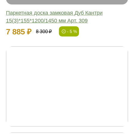
Паркетная доска замковая Дуб Кантри
15(3)*155*1200/1450 мм Арт. 309
7 885 ₽
8 300 ₽
- 5 %
01
Попадаем в желанный
цвет с точностью 97%
Маляр с опытом более
15 лет вручную производит подбор цвета