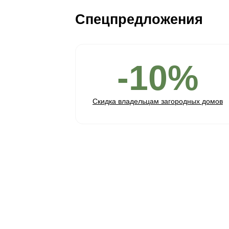
Пройдите тест из 5
вопросов и получите
подходящие цвета и
фактуры решений
+ расчет количества и
стоимости паркета