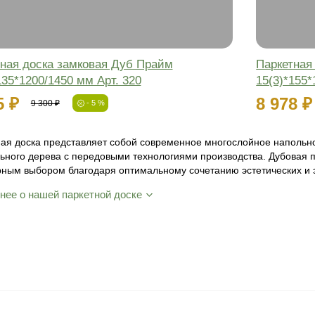
Маляр с опытом более
15 лет вручную производит подбор цвета
Присылаем
живые образцы
Вы увидите, как выглядит доска на объекте
при естественном освещении
-5%
Фаска: