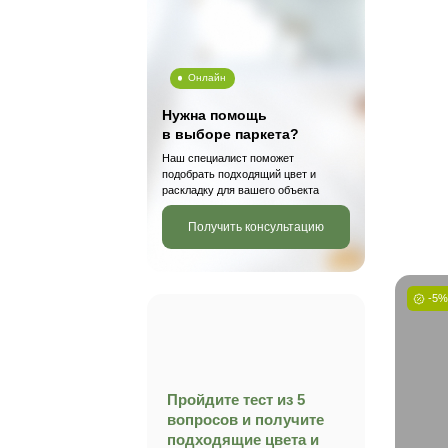
Кантри
Рустик
Районы
Адмиралтейский район
Василеостровский район
Выборгский район
Калининский район
Показать все
Применить