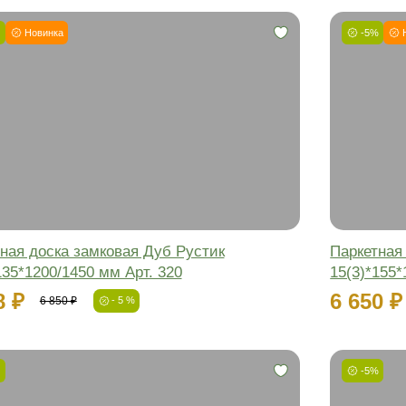
чный паркет
Массивная доска
Паркетная
Сортировать:
по цене
по популярности
-5%
Новинка
Фаска:
Соединение:
Обработка:
Длина:
Ширина:
Толщина: