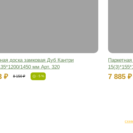
Паркетная доска замковая Дуб Рус
15(3)*135*1200/1450 мм Арт. 320
6 508 ₽
6 850 ₽
- 5 %
-5%
Фаска:
Соединение:
Обработка:
Длина:
Ширина:
Толщина: