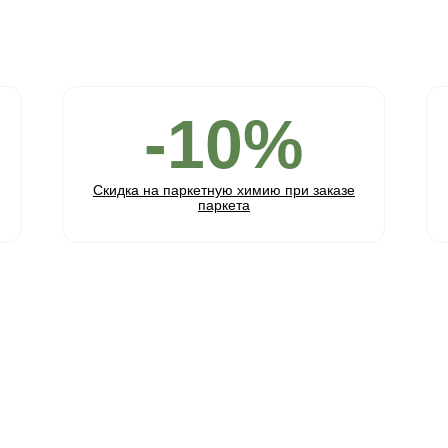
Соединение:
Обработка:
Длина:
Ширина:
Толщина:
Паркетная доска замковая Дуб Пр
15(3)*135*1200/1450 мм Арт. 320
8 835 ₽
9 300 ₽
- 5 %
Паркетная доска представляет собой сов
натурального дерева с передовыми техно