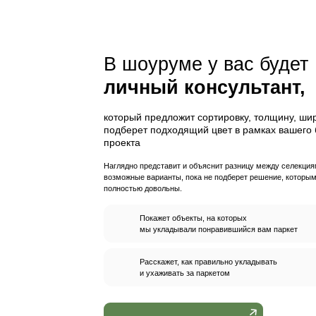
-1
Скидка владельцам за
В нашем шоур
подходящее 