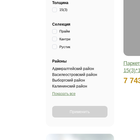
Цвета
Дымчатый
Коричневый
Натуральный
Светлый
Толщина
15(3)
Селекция
Прайм