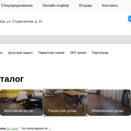
О студии
Спецпредложения
Онлайн-подб
Санкт-Петербург, ул. Студенческая, д. 10
ска
Массивная доска
Штучный паркет
Паркетная химия
ая доска
оска: каталог