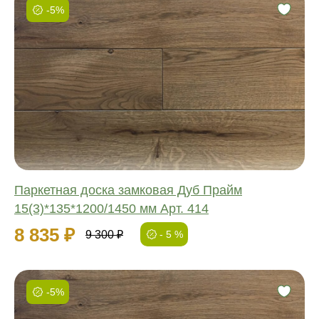
-5%
Фаска:
Соединение:
Обработка:
Длина:
Ширина:
Толщина:
Паркетная доска замковая Дуб Прайм
15(3)*135*1200/1450 мм Арт. 414
8 835 ₽
9 300 ₽
- 5 %
-5%
Фаска: