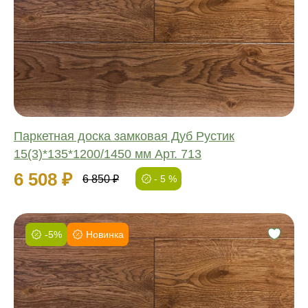
Обработка:
Длина:
Ширина:
Толщина:
Паркетная доска замковая Дуб Рустик
15(3)*135*1200/1450 мм Арт. 713
6 508 ₽
6 850 ₽
- 5 %
-5%
Новинка
Фаска:
Соединение:
Обработка:
Длина: