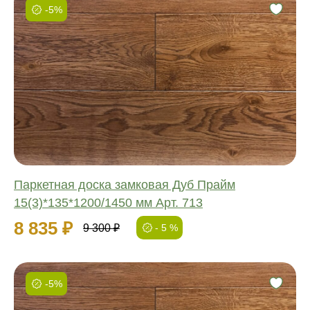
-5%
Фаска:
Соединение:
Обработка:
Длина:
Ширина:
Толщина:
Паркетная доска замковая Дуб Прайм
15(3)*135*1200/1450 мм Арт. 713
8 835 ₽
9 300 ₽
- 5 %
-5%
Фаска: