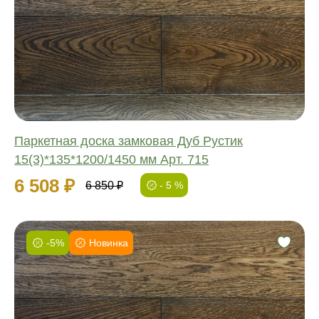
Обработка:
Длина:
Ширина:
Толщина:
Паркетная доска замковая Дуб Рустик
15(3)*135*1200/1450 мм Арт. 715
6 508 ₽
6 850 ₽
- 5 %
-5%
Новинка
Фаска:
Соединение:
Обработка:
Длина: