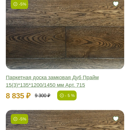
-5%
Фаска:
Соединение:
Обработка:
Длина:
Ширина:
Толщина:
Паркетная доска замковая Дуб Прайм
15(3)*135*1200/1450 мм Арт. 715
8 835 ₽
9 300 ₽
- 5 %
-5%
Фаска: