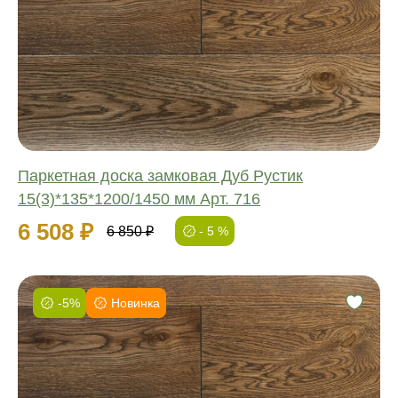
Обработка:
Длина:
Ширина:
Толщина:
Паркетная доска замковая Дуб Рустик
15(3)*135*1200/1450 мм Арт. 716
6 508 ₽
6 850 ₽
- 5 %
-5%
Новинка
Фаска:
Соединение:
Обработка:
Длина: