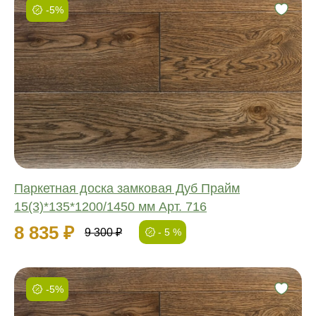
-5%
Фаска:
Соединение:
Обработка:
Длина:
Ширина:
Толщина:
Паркетная доска замковая Дуб Прайм
15(3)*135*1200/1450 мм Арт. 716
8 835 ₽
9 300 ₽
- 5 %
-5%
Фаска: