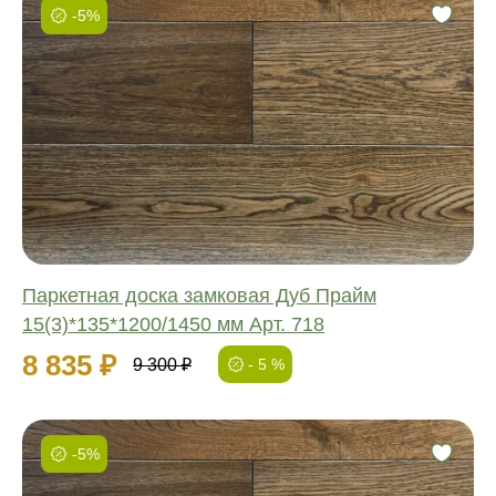
-5%
Фаска:
Соединение:
Обработка:
Длина:
Ширина:
Толщина:
Паркетная доска замковая Дуб Прайм
15(3)*135*1200/1450 мм Арт. 718
8 835 ₽
9 300 ₽
- 5 %
-5%
Фаска: