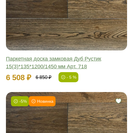
Обработка:
Длина:
Ширина:
Толщина:
Паркетная доска замковая Дуб Рустик
15(3)*135*1200/1450 мм Арт. 718
6 508 ₽
6 850 ₽
- 5 %
-5%
Новинка
Фаска:
Соединение:
Обработка:
Длина: