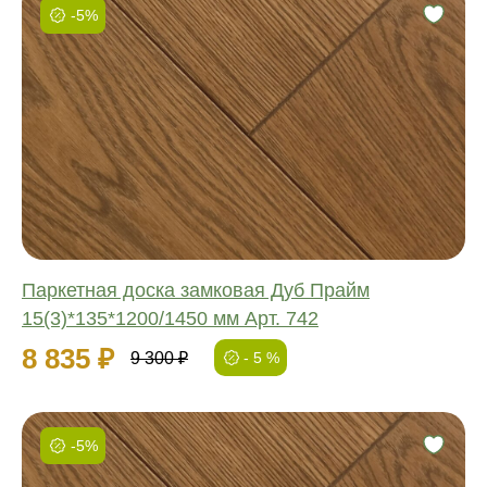
-5%
Фаска:
Соединение:
Обработка:
Длина:
Ширина:
Толщина:
Паркетная доска замковая Дуб Прайм
15(3)*135*1200/1450 мм Арт. 742
8 835 ₽
9 300 ₽
- 5 %
-5%
Фаска: