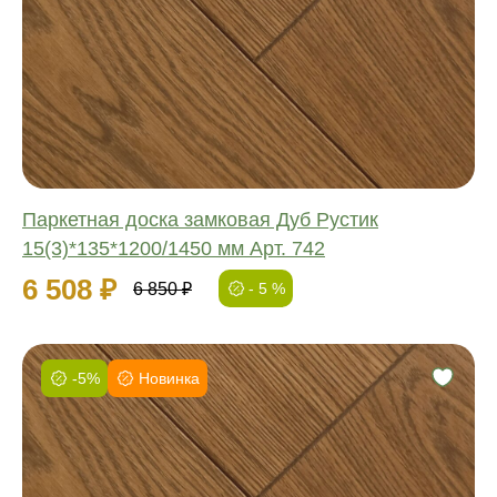
Обработка:
Длина:
Ширина:
Толщина:
Паркетная доска замковая Дуб Рустик
15(3)*135*1200/1450 мм Арт. 742
6 508 ₽
6 850 ₽
- 5 %
-5%
Новинка
Фаска:
Соединение:
Обработка:
Длина: