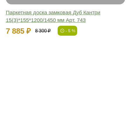
Паркетная доска замковая Дуб Кантри
15(3)*155*1200/1450 мм Арт. 743
7 885 ₽
8 300 ₽
- 5 %
01
Попадаем в желанный
цвет с точностью 97%
Маляр с опытом более
15 лет вручную производит подбор цвета