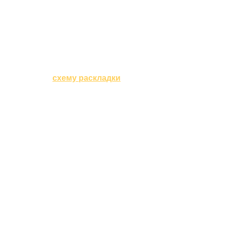
02
Делаем
схему раскладки
на объекте бесплатно
Вы точно знаете, сколько доски потребуется
для объекта —
не нужно заказывать лишнее
03
Присылаем