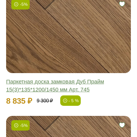
-5%
Фаска:
Соединение:
Обработка:
Длина:
Ширина:
Толщина:
Паркетная доска замковая Дуб Прайм
15(3)*135*1200/1450 мм Арт. 745
8 835 ₽
9 300 ₽
- 5 %
-5%
Фаска: