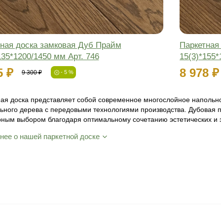
Маляр с опытом более
15 лет вручную производит подбор цвета
Присылаем
живые образцы
Вы увидите, как выглядит доска на объекте
при естественном освещении
-5%
Фаска: