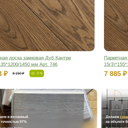
Паркетная доска замковая Дуб Рус
15(3)*135*1200/1450 мм Арт. 746
6 508 ₽
6 850 ₽
- 5 %
-5%
Фаска:
Соединение:
Обработка:
Длина:
Ширина:
Толщина: