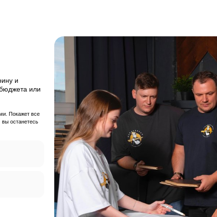
-1
0%
Скидка на паркетну
городных домов
пар
уме вы найдете
решение
с