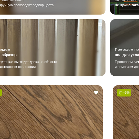
Паркетная доска замковая Дуб Кан
15(3)*135*1200/1450 мм Арт. 746
7 743 ₽
8 150 ₽
- 5 %
Попадаем в желанный
цвет с точностью 97%