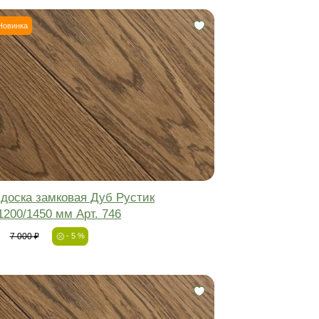
 доска
Инженерная доска
-5%
Новинка
Фаска:
Соединение:
Обработка:
Длина:
Ширина:
Толщина: