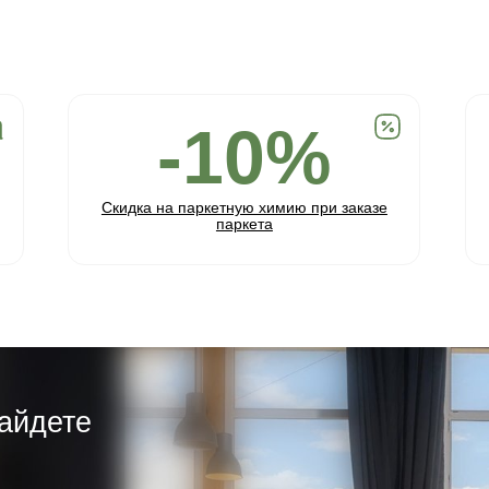
Соединение:
Обработка:
Длина:
Ширина:
Толщина:
Паркетная доска замковая Дуб Пр
15(3)*135*1200/1450 мм Арт. 746
8 835 ₽
9 300 ₽
- 5 %
Паркетная доска представляет собой сов
натурального дерева с передовыми техно