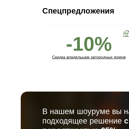
Пройдите тест из 5
вопросов и получите
подходящие цвета и
фактуры решений
+ расчет количества и
стоимости паркета