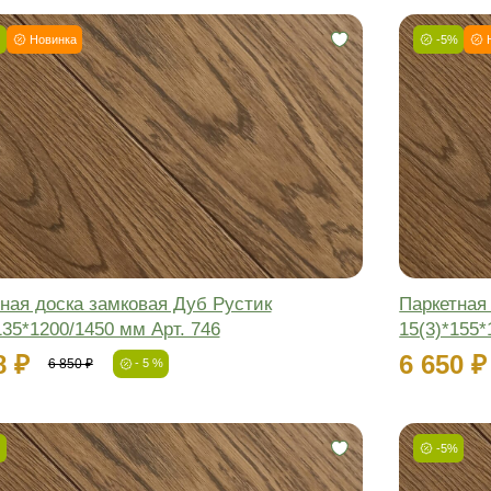
чный паркет
Массивная доска
Паркетная
Сортировать:
по цене
по популярности
-5%
Новинка
Фаска:
Соединение:
Обработка:
Длина:
Ширина:
Толщина: