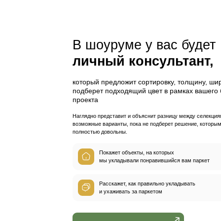
-1
Скидка владельцам за
В нашем шоур
подходящее 