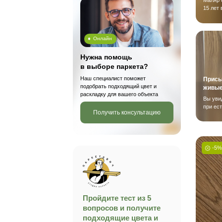
Кантри
Рустик
Районы
Адмиралтейский район
Василеостровский район
Выборгский район
Калининский район
Показать все
Применить