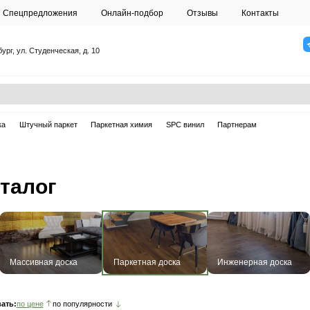
О студии
Спецпредложения
Онлайн-подб
Санкт-Петербург, ул. Студенческая, д. 10
ска
Массивная доска
Штучный паркет
Паркетная химия
ая доска
оска: каталог