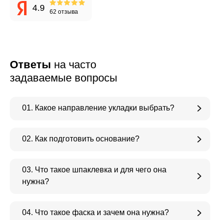
4.9
62 отзыва
Ответы
на часто
Алексей
Юлиана Шульц
В
задаваемые вопросы
Воронцов
Владелец дома 112
В
кв.м
4
Владелец дома 94
кв.м
01. Какое направление укладки выбрать?
Подобрали
С
Помогли решить
нужный мне цвет
а
проблему и
02. Как подготовить основание?
для паркета и
п
качественно
помогли
и
оказали услуги
подобрать
Д
03. Что такое шпаклевка и для чего она
паркетную химию
Хороший
к
нужна?
магазин,
Обратилась в
О
менеджеры
компанию в
П
очень
04. Что такое фаска и зачем она нужна?
начале года.
и