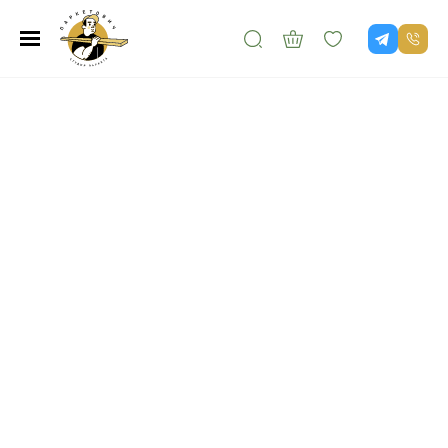
Паркетная и инженерная
доска для пола от производителя
Безграничные возможности для вашего интерьера
из более
200 вариаций паркетной доски в наличии
Осуществляем монтаж под ключ
Любой цвет паркета
с точностью попадания 97%
Сохраняют первозданный
вид более 10 лет
Натуральные текстура и запах
дерева благодаря обработке маслом