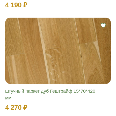
4 190 ₽
Фаска:
Соединение:
Обработка:
Длина:
Ширина:
Толщина:
штучный паркет дуб Гештрайф 15*70*420
мм
4 270 ₽