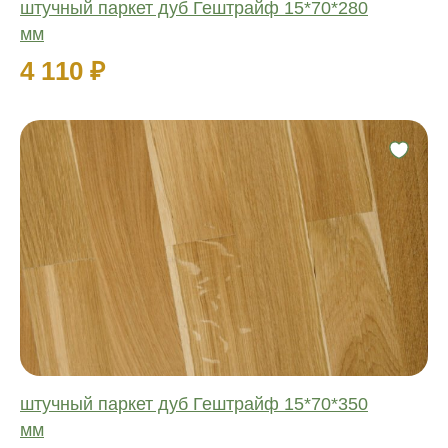
штучный паркет дуб Гештрайф 15*70*280
мм
4 110 ₽
Фаска:
Соединение:
Обработка:
Длина:
Ширина:
Толщина:
штучный паркет дуб Гештрайф 15*70*350
мм