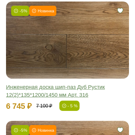
-5%
Новинка
Фаска:
Соединение:
Обработка:
Длина:
Ширина:
Толщина:
Инженерная доска шип-паз Дуб Рустик
12(2)*135*1200/1450 мм Арт. 316
6 745 ₽
7 100 ₽
- 5 %
-5%
Новинка