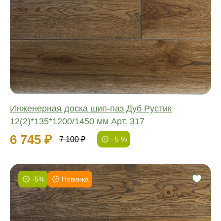
Соединение:
Обработка:
Длина:
Ширина:
Толщина:
Инженерная доска шип-паз Дуб Рустик
12(2)*135*1200/1450 мм Арт. 317
6 745 ₽
7 100 ₽
- 5 %
-5%
Новинка
Фаска:
Соединение:
Обработка: