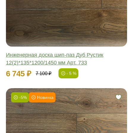
Обработка:
Длина:
Ширина:
Толщина:
Инженерная доска шип-паз Дуб Рустик
12(2)*135*1200/1450 мм Арт. 733
6 745 ₽
7 100 ₽
- 5 %
-5%
Новинка
Фаска:
Соединение:
Обработка:
Длина:
Ширина: