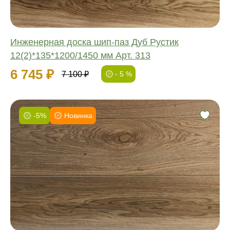
Инженерная доска шип-паз Дуб Рустик
12(2)*135*1200/1450 мм Арт. 313
6 745 ₽
7 100 ₽
- 5 %
-5%
Новинка
Фаска:
Соединение:
Обработка:
Длина:
Ширина:
Толщина: