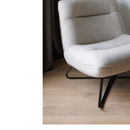
Дизайн кабинета: тё
Сравнение деревянн
Уход за дубовым пол
Чек-лист для выбора
Напольное покрытие для ка
офиса важно создать атмос
солидность. Оптимальное р
тактильное тепло, акустику 