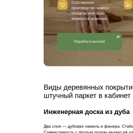
Почему дубовый 
кабинета
Престиж и статус.
Дубовы
мебелью из массива.
Практичность.
Инженерна
Акустика.
Дерево поглоща
Экологичность.
Масла и 