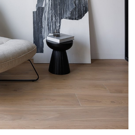
мный дубовый паркет и светлые оттенки
ого покрытия с альтернативами
ом в кабинете
 пола в кабинет
бинета отражает статус владельца и влияет на ко
феру уюта и тишины, для кабинета руководителя —
ешение — инженерная или паркетная доска из дуб
и долговечность, при этом легко сочетается с меб