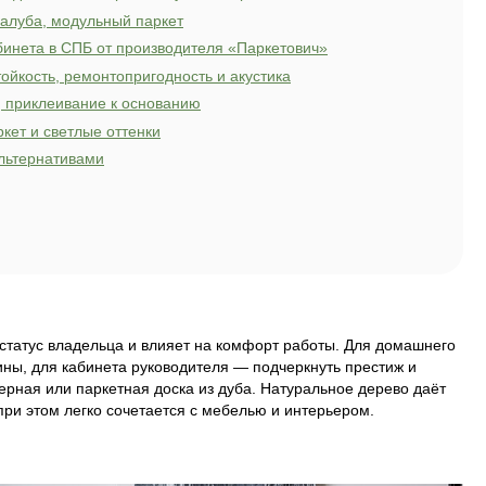
ко
водства «Паркетович»
весь спектр производственных процессов от напило
 статье
ет и инженерная доска лучше для кабинета
рытий: паркетная доска, инженерка и штучный пар
кладки: ёлочка, палуба, модульный паркет
покрытие для кабинета в СПБ от производителя «
а пола: износостойкость, ремонтопригодность и а
 фанера, стяжка, приклеивание к основанию