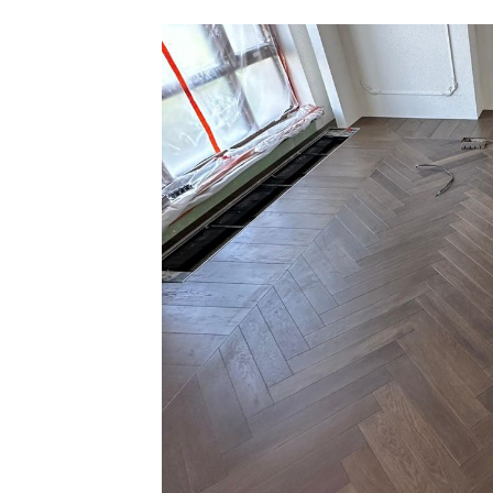
Перейти в ката
Виды деревянных
штучный паркет 
Инженерная доск
Два слоя — дубовая ламель 
Совместимость с тёплым по