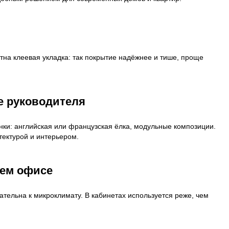
м полом.
Дубовая инженерная доска стабильно р
 пол в кабинет – инженер
доска от производителя по
97% попадание в цвет,
амера
«живые» образцы,
оль
бесплатная схема
ения.
раскладки.