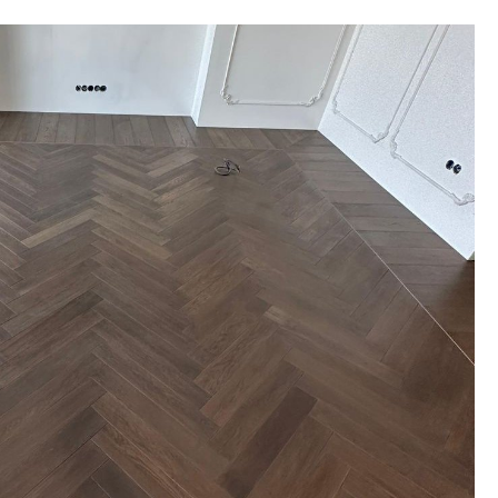
лог
 покрытий: паркетная доска,
в кабинет
а из дуба
и фанера. Стабильная геометрия и возможность у
лом делает её удобным решением для современны