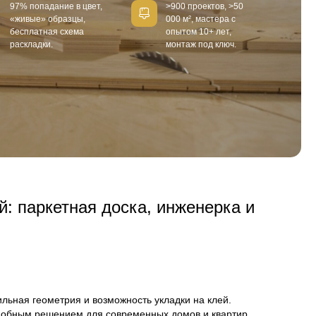
паркет и инженерная доска л
й пол подчёркивает солидность кабинета руковод
я доска устойчива к перепадам микроклимата и с
ет шум, создаёт комфортное звучание в помещен
масло-воск делают покрытие безопасным и гипоа