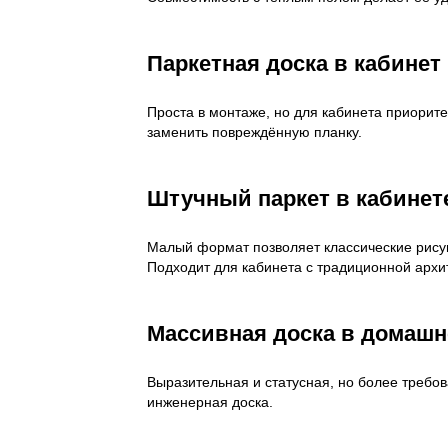
Совместимость с тёплы
подогреве.
Деревянный
паркетная 
Собственное
производство: к
покраски, контр
влажности хран