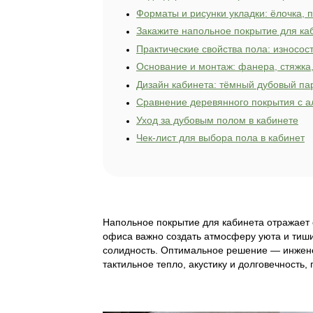
Сергей Мазурен
Начальник произ
Сергей курирует 
О чем расскажем в
Почему дубовый парк
Виды деревянных пок
Форматы и рисунки у
Закажите напольное 
Практические свойств
Основание и монтаж: