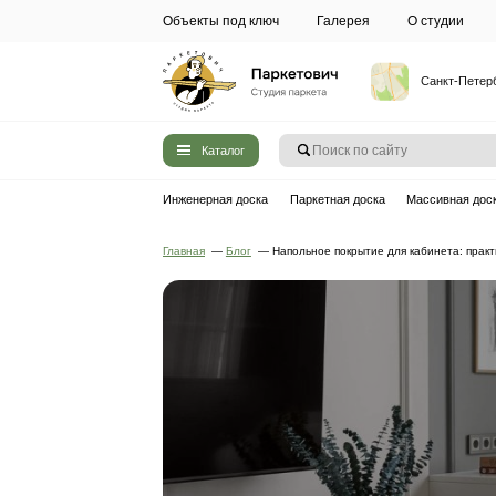
Объекты под ключ
Галерея
Каталог
Инженерная доска
Паркетная до
Главная
—
Блог
—
Напольное покрыти