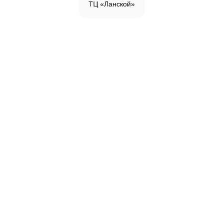
ТЦ «Ланской»
Инженерная доска
Паркетная доска
Массивная доска
Паркетная химия
Каталог
Меню