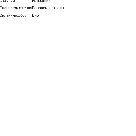
П Ремизов А. А.
НН 380413788142
Политика конфиденциальности
ГРНИП 319784700008758