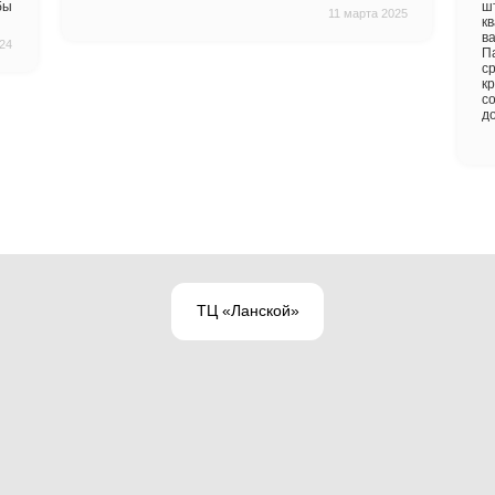
ркетович
в
Igor B.
ольна результатом
Отличная компания! Сдел
аркет очень хорошего
четко по срокам 
. Технологи, которые
сопровождали и консу
ессионалы, работали
твердую 5Сам паркет то
ему придраться! Я бы
друзьям.
30 ноября 2024