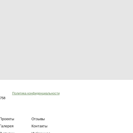
ТЦ «Ла