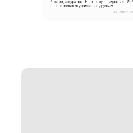
Отзывы на
Па
5.0
/
5
(57 отзывов)
Мария Бутрим
Рекомендую! Я очень дов
работы с этой компанией! П
качества, все в срок, четко
укладывали паркет - проф
быстро, аккуратно. Не к ч
посоветовала эту компанию 