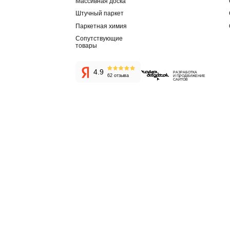
И
И
О