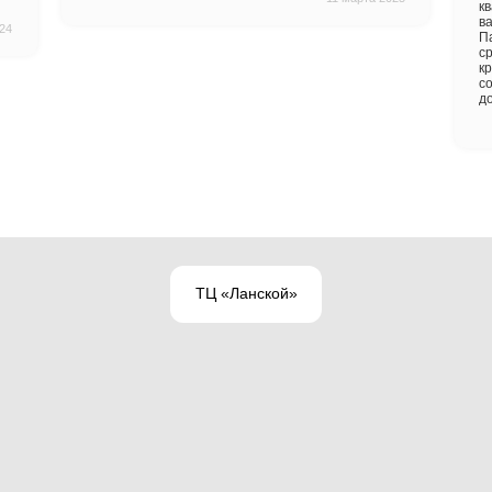
ркетович
в
Igor B.
ольна результатом
Отличная компания! Сдел
аркет очень хорошего
четко по срокам 
. Технологи, которые
сопровождали и консу
ессионалы, работали
твердую 5Сам паркет то
ему придраться! Я бы
друзьям.
30 ноября 2024