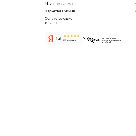
И
И
О