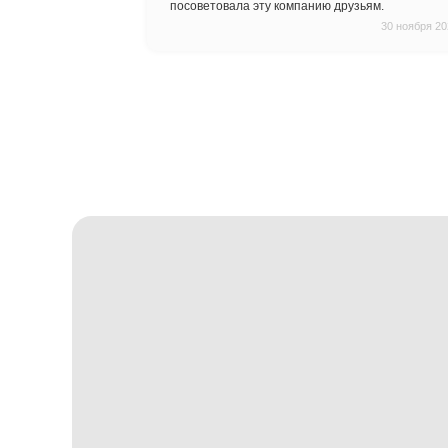
Отзывы на
Па
5.0
/
5
(57 отзывов)
Мария Бутрим
Рекомендую! Я очень дов
работы с этой компанией! П
качества, все в срок, четко
укладывали паркет - проф
быстро, аккуратно. Не к ч
посоветовала эту компанию 