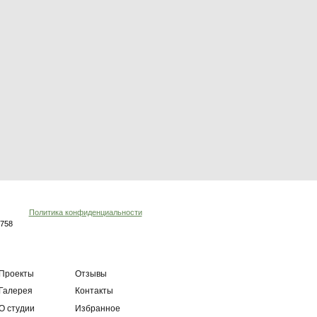
ТЦ «Ла