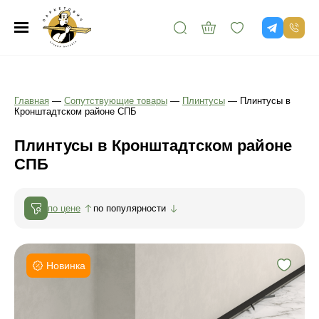
Главная
—
Сопутствующие товары
—
Плинтусы
—
Плинтусы в
Кронштадтском районе СПБ
Плинтусы в Кронштадтском районе
СПБ
по цене
по популярности
Новинка
Длина:
Материал:
Влагостойкий: