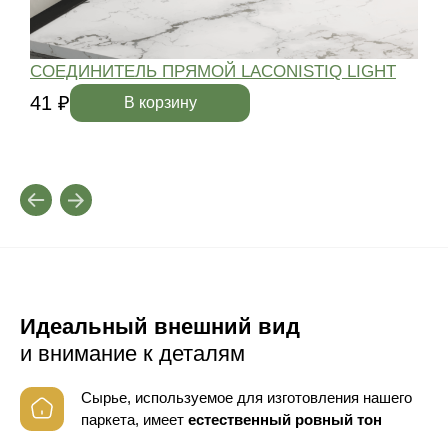
СОЕДИНИТЕЛЬ ПРЯМОЙ LACONISTIQ LIGHT
41 ₽
4
В корзину
Идеальный внешний вид
и внимание к деталям
Сырье, используемое для изготовления нашего
паркета, имеет
естественный ровный тон