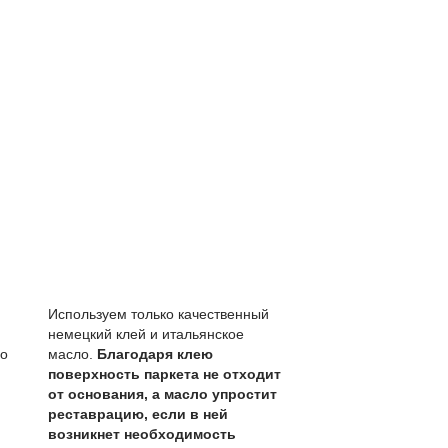
 структуру дерева, не образуя пленки.
ем на лаке.
крытия всего пола.
овления раз в 1-3 года.
де, лужи убирать сразу.
учитывая толщину ценного слоя 4 мм и светлый цвет, ко