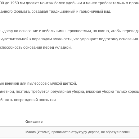
вара
ип-паз Дуб Кантри в светлом цвете создает уютную и те
ый характер и гармонию. Такой вариант будет уместен в к
едлагает натуральный рисунок с сучками и умеренной вар
нность древесины. Пол будет выглядеть органично и сти
Кантри добавляет объем и акцентирует естественный рис
 визуальный эффект, подчеркивая текстуру дерева.
овместимость
шип-паз обеспечивает надежное и простое соединение ме