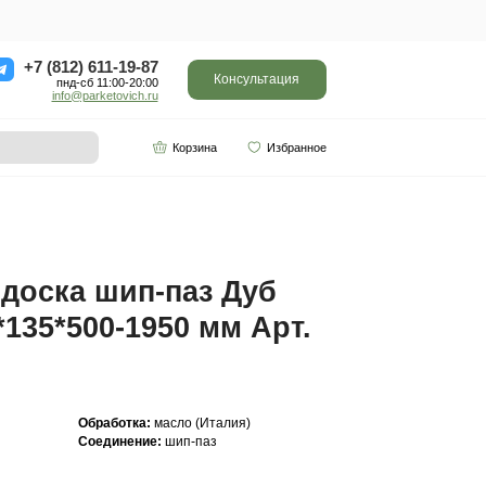
ор
Отзывы
Контакты
+7 (812) 611-
пнд-сб 11:0
info@parketo
SPC винил
Партнерам
0-1950 мм Арт. 240
Инженерная доска ш
Кантри 16(4)*135*500
240