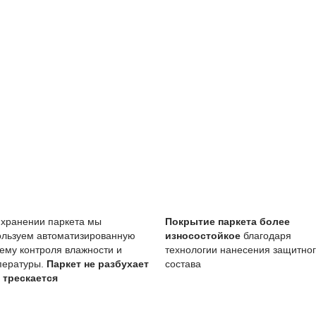
тия
Описание
Масло (Италия) проникает в
вреждениям
Царапины менее заметны, ч
Возможен точечно без пере
тия
Требует периодического обн
Чувствительно к стоячей во
вление масла особенно важно для сохранения покрытия, 