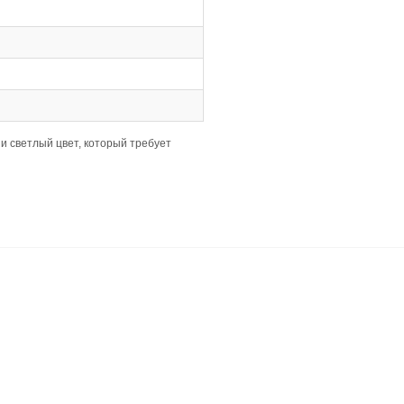
добным и менее требовательным к ровности основания.
ный и гармоничный вид.
неровностями, но важно, чтобы перепады были минимальн
, что упрощает подготовку основания.
й.
кой.
 уборка, влажная уборка только хорошо отжатой тряпкой.