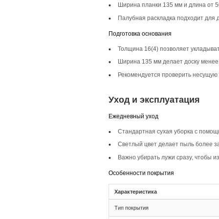
Описание то
Инженерная доска ш
добавляя натуральн
Селекция Кантри
Селекция Кантри пр
сохраняет естестве
Фаска 4V
Фаска 4V на доске 
создает интересный
Монтаж и с
Монтаж
Тип соединения 