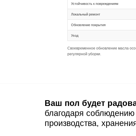
Ширина планки 1
Палубная раскла
Подготовка основа
Толщина 16(4) п
Ширина 135 мм д
Рекомендуется п
Уход и эксп
Ежедневный уход
Стандартная сух
Светлый цвет де
Важно убирать л