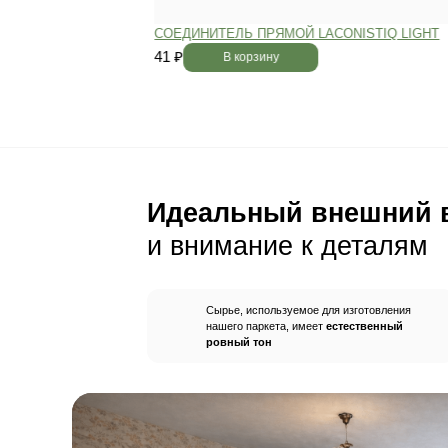
Пол будет идеально ро
без щелей и неровносте
благодаря камерной сушке
заготовок