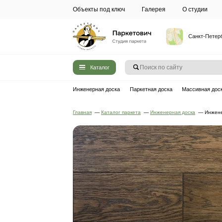
Объекты под ключ
Галерея
Каталог
Инженерная доска
Паркетная до
Главная
—
Каталог паркета
—
Инжен