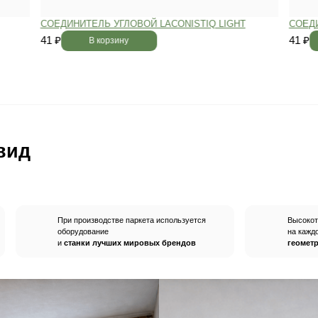
вным —
При хранении паркета мы
й
используем автоматизированную
систему контроля влажности и
температуры.
Паркет не разбухает
и не трескается