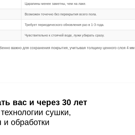
35 мм и длина от 500 до 1950 мм делают монтаж более у
дка подходит для данного формата, создавая традицион
ния
озволяет укладывать доску на основание с небольшими 
елает доску менее чувствительной к перепадам влажности
роверить несущую способность основания перед укладко
луатация
ая уборка с помощью веников или пылесосов с мягкой щет
лает пыль более заметной, поэтому требуется регулярная
ужи сразу, чтобы избежать повреждений покрытия.