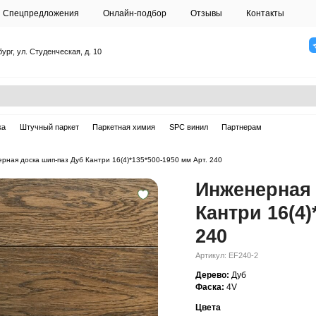
О студии
Спецпредложения
Онлайн-подб
Санкт-Петербург, ул. Студенческая, д. 10
ска
Массивная доска
Штучный паркет
Паркетная химия
ерная доска
—
Инженерная доска шип-паз Дуб Кантри 16(4)*135*50