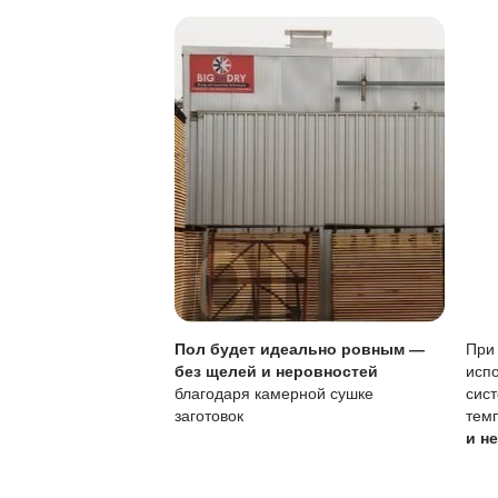
Особенности покры
Характеристика
Тип покрытия
Устойчивость к по
Локальный ремонт
Обновление покры
Уход
Своевременное обно
регулярной уборки.