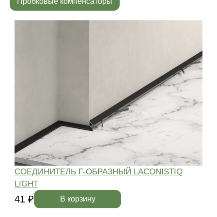
Пробковые компенсаторы
СОЕДИНИТЕЛЬ Г-ОБРАЗНЫЙ LACONISTIQ
LIGHT
4
41 ₽
В корзину