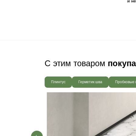
службы. Для светлы
Ваш пол будет
благодаря соб
производства,