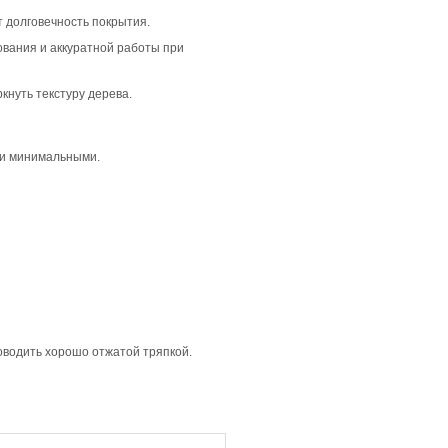
плую атмосферу в интерьере. Она отлично подходит для 
 вариант будет гармонично смотреться в современных и с
иативностью тона. Это создает живой и теплый пол, кото
 будет отлично сочетаться с тёплыми отделочными матери
убины и рельефа. В сочетании с селекцией Кантри и светл
нтируя внимание на его уникальном рисунке.