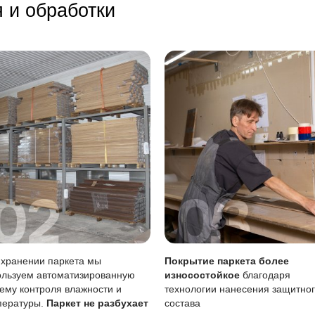
лает пыль более заметной, поэтому требуется регулярная
у убирать лужи и стоячую воду, чтобы избежать поврежд
тия
Описание
Масло (Италия)
вреждениям
Царапины менее 
Возможен точечн
тия
Требует периодич
Чувствительно к 
вление масла особенно важно для сохранения покрытия, 