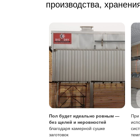
Светлый цвет де
Необходимо сраз
Особенности покры
Характеристика
Тип покрытия
Устойчивость к по
Локальный ремонт
Обновление покры
Уход
Своевременное обно