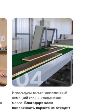
 уборка, а влажную уборку следует проводить хорошо отж
ений покрытия.
заметны, чем на лаке
о без перекрытия всего пола
еского обновления раз в 1-3 года
стоячей воде
так как толщина ценного слоя позволяет шлифовку 3-4 ра