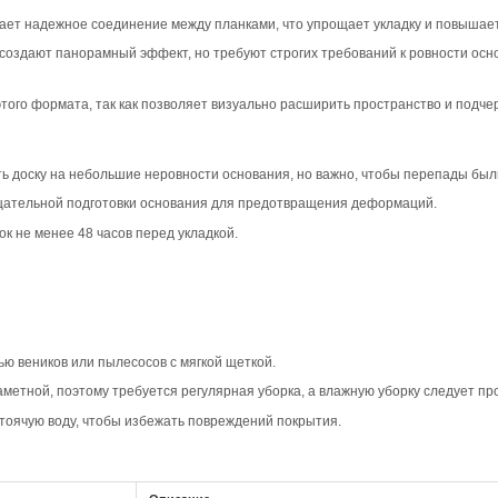
вара
ип-паз Дуб Кантри в светлом цвете создает уютную и те
ый характер и визуально увеличивая пространство. Такой
нтерьере с элементами эклектики.
едлагает натуральный рисунок с сучками и умеренной вар
сохраняя при этом естественность древесины. Такой пол
ю.
ает объем и текстуру каждой планки, создавая эффект гл
 натуральности и делает пол более выразительным, акце
овместимость