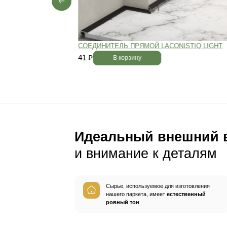
Пол будет идеально ро
без щелей и неровносте
благодаря камерной сушке
заготовок