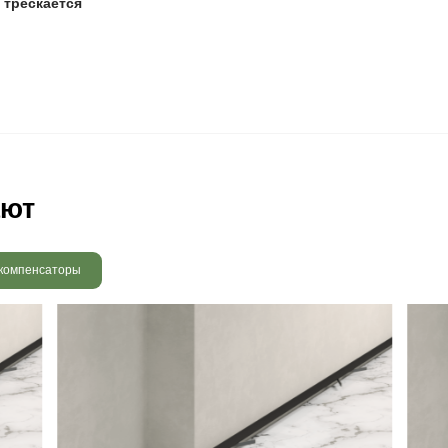
х оттенков важно не затягивать с уборкой и обновлением, 
 радовать вас и через 3
людению технологии сушки
 хранения и обработки