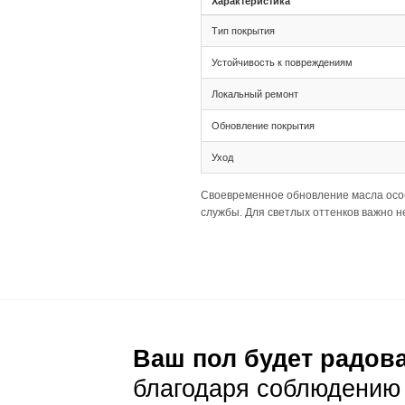
Тип соединения 
Ширина 205 XL и
монтаже.
Палубная раскла
Подготовка основа
Толщина 16(4) п
Широкий формат
Рекомендуется а
Уход и эксп
Ежедневный уход
Стандартная сух