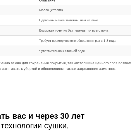
шип-паз обеспечивает надежное соединение между планка
 длина до 2900 мм создают панорамный эффект, но требу
дка подходит для этого формата, так как позволяет визуа
ния
озволяет укладывать доску на небольшие неровности ос
 205 мм требует тщательной подготовки основания для 
кклиматизация досок не менее 48 часов перед укладкой.
луатация
ая уборка с помощью веников или пылесосов с мягкой щет