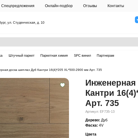
О студии
Спецпредложения
Онлайн-подб
Санкт-Петербург, ул. Студенческая, д. 10
ска
Массивная доска
Штучный паркет
Паркетная химия
ерная доска
—
Инженерная доска шип-паз Дуб Кантри 16(4)*205 XL