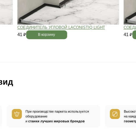
вным —
При хранении паркета мы
й
используем автоматизированную
систему контроля влажности и
температуры.
Паркет не разбухает