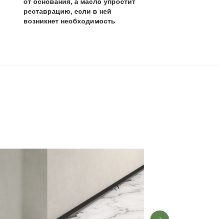
так как загрязнения заметнее.
0 лет
,