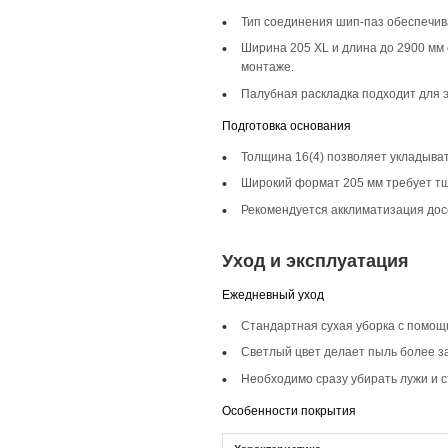
Описание то
Инженерная доска ш
добавляя натуральн
стилях, а также в и
Селекция Кантри
Селекция Кантри пр
слишком хаотично, 
деревянной мебель
Фаска 4V
Фаска 4V подчеркив
усиливает ощущение
Монтаж и с
Монтаж