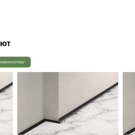
 радовать вас и через 3
людению технологии сушки
 хранения и обработки