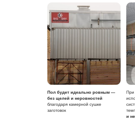
Особенности покры
Параметр
Тип покрытия
Устойчивость к по
Обновление покры
Чувствительность к
Самостоятельное о
Своевременное обно
регулярного ухода 