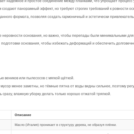
вара
ип-паз Дуб Кантри с фаской 4V в коричневом цвете созд
динавские и эклектичные стили, подчеркивая натуральный
окружающей обстановкой.
 натуральный рисунок с сучками и умеренной вариативнос
весины. Кантри-селекция придаёт помещению характер и 
ает текстуру и объём каждой планки, создавая эффект гл
ности и делает пол более выразительным, акцентируя вн
овместимость