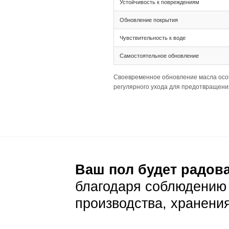
Тип соединения 
Ширина 235 XL и
Палубная раскла
Подготовка основа
Толщина 16(4) д
Широкая доска т
Уход и эксп
Ежедневный уход
Стандартная сух
На коричневом ф
Защита от воды: