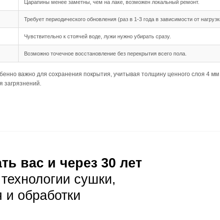
шип-паз обеспечивает надёжное и простое соединение ме
 длина 500-2900 мм создают панорамный эффект, но треб
дка подходит для данного формата, позволяя создать га
ния
опускает небольшие неровности основания, но важно, чт
ребует тщательной подготовки основания, чтобы избежат
луатация
ая уборка с помощью веников или пылесосов с мягкой щёт
оне пыль и мелкий мусор менее заметны, но тёмные пятна
 лужи нужно убирать сразу, влажную уборку делать только