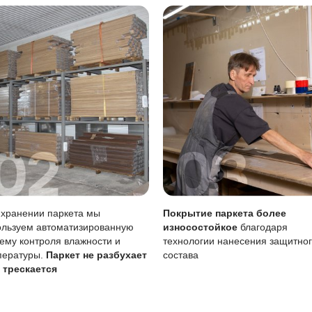
тия
Описание
Масло (Италия) проникает в струк
вреждениям
Царапины менее заметны, чем на
тия
Требует периодического обновлени
 воде
Чувствительно к стоячей воде, лу
бновление
Возможно точечное восстановлени
вление масла особенно важно для сохранения покрытия, 
для предотвращения загрязнений.