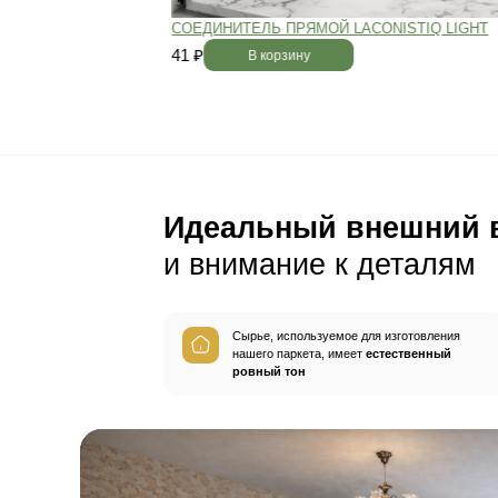
Пол будет идеально ро
без щелей и неровносте
благодаря камерной сушке
заготовок