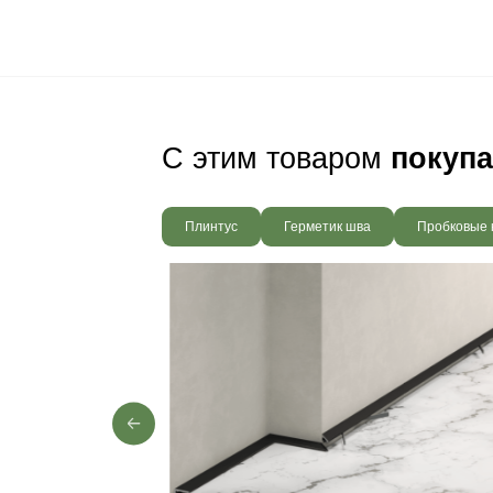
Ваш пол будет
благодаря соб
производства,