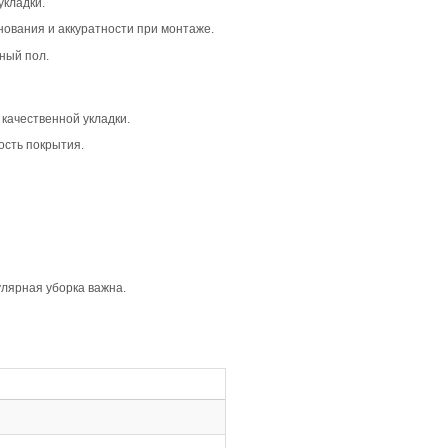
аёт тёплую и уютную атмосферу в интерьере. Она отлично
 характер древесины. Такой вариант подходит для жилых 
тью тона. Это создаёт живой, но не хаотичный вид, котор
тепло, что особенно актуально для уютных жилых простра
убины и рельефа. В сочетании с коричневым цветом, фаск
имание на уникальности каждой доски.