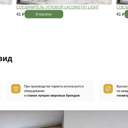
вным —
При хранении паркета мы
й
используем автоматизированную
систему контроля влажности и
температуры.
Паркет не разбухает
и не трескается