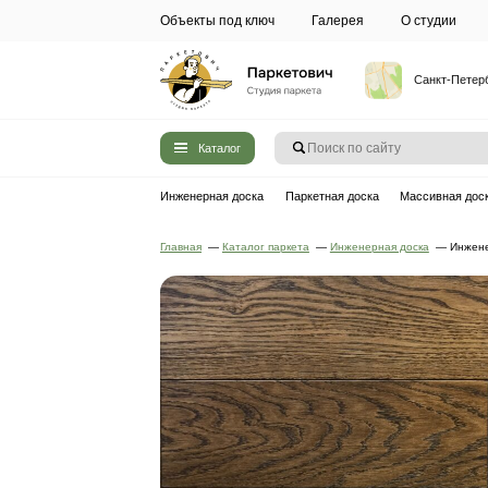
Объекты под ключ
Галерея
Каталог
Инженерная доска
Паркетная до
Главная
—
Каталог паркета
—
Инжен