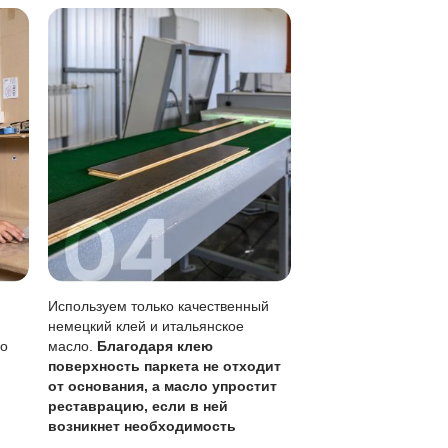
туру дерева, не образуя плёнки.
 лаке, возможен локальный ремонт.
я (раз в 1-3 года в зависимости от нагрузки).
жи нужно убирать сразу.
е без перекрытия всего пола.
учитывая толщину ценного слоя 4 мм и коричневый цвет,