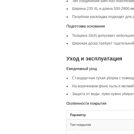
Описание то
Инженерная доска ш
классические, скан
важна гармония с 
Селекция Кантри
На полу вы увидите
естественность дре
Фаска 4V
Фаска 4V подчеркив
ощущение натураль
Монтаж и с
Монтаж