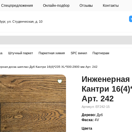
О студии
Спецпредложения
Онлайн-подб
Санкт-Петербург, ул. Студенческая, д. 10
ска
Массивная доска
Штучный паркет
Паркетная химия
ерная доска
—
Инженерная доска шип-паз Дуб Кантри 16(4)*235 XL