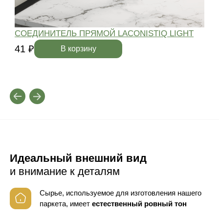
СОЕДИНИТЕЛЬ ПРЯМОЙ LACONISTIQ LIGHT
41 ₽
4
В корзину
Идеальный внешний вид
и внимание к деталям
Сырье, используемое для изготовления нашего
паркета, имеет
естественный ровный тон