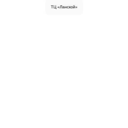
ТЦ «Ланской»
Инженерная доска
Паркетная доска
Массивная доска
Паркетная химия