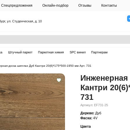
О студии
Спецпредложения
Онлайн-подб
Санкт-Петербург, ул. Студенческая, д. 10
ска
Массивная доска
Штучный паркет
Паркетная химия
ерная доска
—
Инженерная доска шип-паз Дуб Кантри 20(6)*175*50