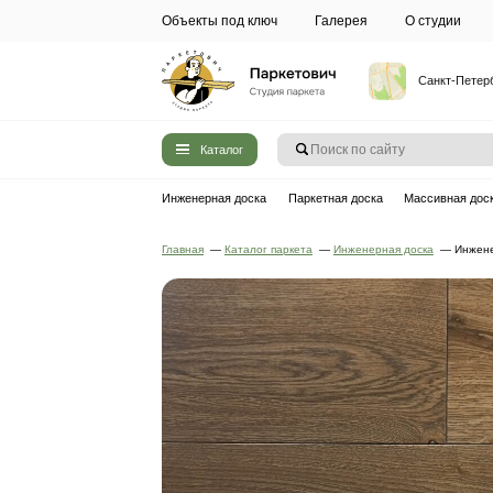
Объекты под ключ
Галерея
Каталог
Инженерная доска
Паркетная до
Главная
—
Каталог паркета
—
Инжен