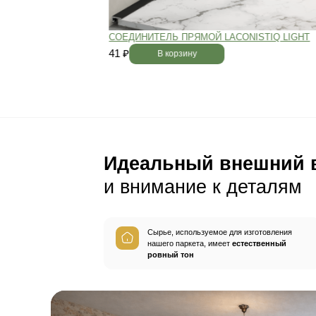
Пол будет идеально ро
без щелей и неровносте
благодаря камерной сушке
заготовок