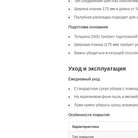
Описание то
Инженерная доска ш
для классических и
и привлекательным
Селекция Кантри
Селекция Кантри ха
цветом, придавая п
Фаска 4V
Фаска 4V подчеркив
усиливает эффект н
Монтаж и с
Монтаж