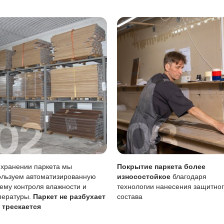
ать сразу, влажную уборку делать только хорошо отжатой
тия
Описание
Масло (Италия)
вреждениям
Царапины менее за
Возможен точечно 
тия
Требует периодичес
 воде
Необходимо убират
ние масла важно для сохранения покрытия, особенно учи