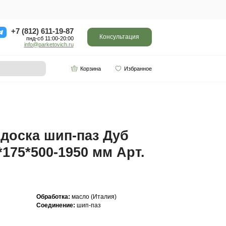
ор
Отзывы
Контакты
+7 (812) 611-
пнд-сб 11:0
info@parketo
SPC винил
Партнерам
0-1950 мм Арт. 731
Инженерная доска ш
Кантри 20(6)*175*500
731