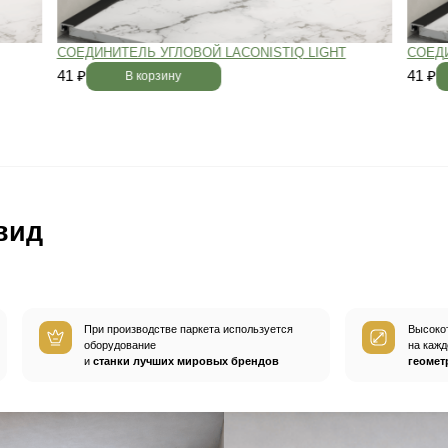
вным —
При хранении паркета мы
й
используем автоматизированную
систему контроля влажности и
температуры.
Паркет не разбухает
и не трескается