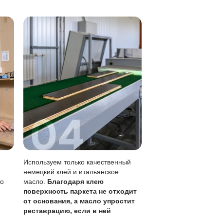
 тряпкой.
метны, чем на лаке.
без перекрытия всего пола.
кого обновления (раз в 1-3 года).
ь лужи сразу.
тывая запас ценного слоя в 6 мм, который позволяет бол