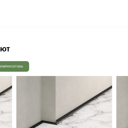
 радовать вас и через 3
людению технологии сушки
 хранения и обработки