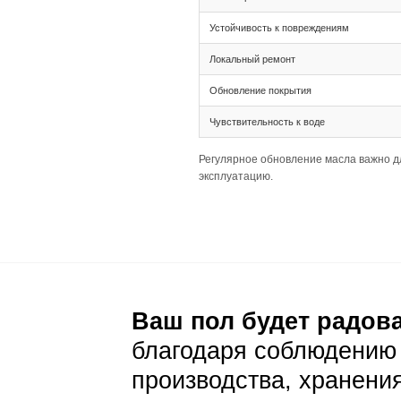
Тип соединения 
Ширина планки 1
Палубная раскла
Подготовка основа
Толщина 20(6) т
Широкая планка 
Важно убедиться
Уход и эксп
Ежедневный уход
Стандартная сух
На коричневом ф