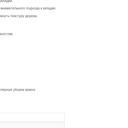
аёт тёплую и уютную атмосферу в интерьере. Этот вариан
. Его натуральный рисунок и умеренная вариативность тон
ной вариативностью тона. Это создаёт гармоничное соче
 и привлекательно, сохраняя живой характер древесины.
ую глубину. В сочетании с селекцией Кантри и коричневым
 и заметной.