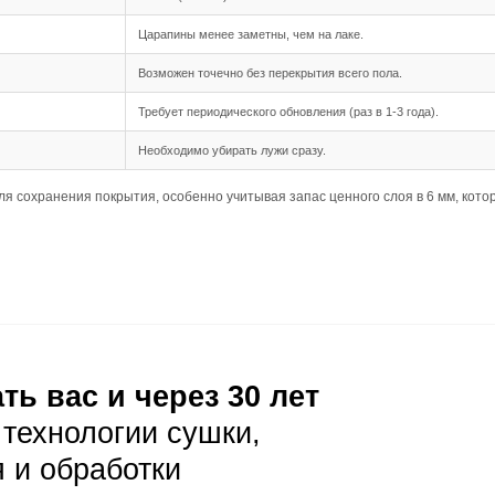
шип-паз обеспечивает надёжное и простое соединение ме
75 мм и длина от 500 до 1950 мм позволяют создать эффе
дка подходит для этого формата, так как позволяет визуа
ния
ребует тщательной подготовки основания, так как доска б
(175 мм) требует ровного основания, чтобы избежать деф
 в несущей способности основания, так как нагрузка на не
луатация
ая уборка с помощью веников или пылесосов с мягкой щёт
оне пыль и мелкий мусор менее заметны, но тёмные пятна