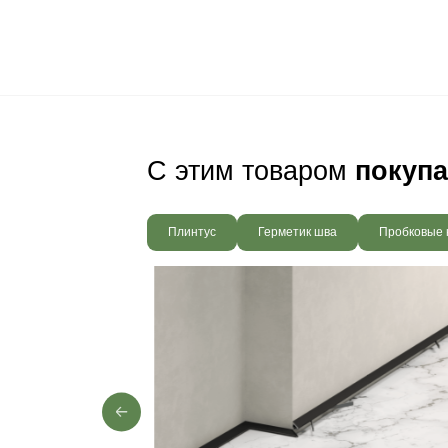
Ваш пол будет
благодаря соб
производства,