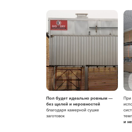
Лужи нужно убир
Особенности покры
Характеристика
Тип покрытия
Устойчивость к по
Локальный ремонт
Обновление покры
Чувствительность к
Регулярное обновле
эксплуатацию.