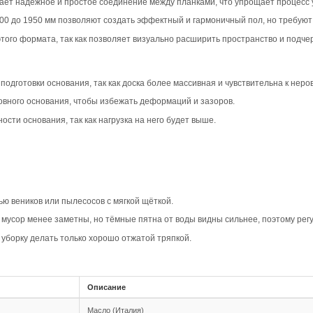
вара
ип-паз Дуб Кантри с фаской 4V в коричневом цвете созд
 скандинавских стилей, а также для эклектичных решений
, что особенно хорошо смотрится в жилых помещениях.
рактеризуется натуральным рисунком с сучками и умерен
омещению уют и тепло. Пол будет выглядеть естественно
ает текстуру и рисунок доски, добавляя объём и визуальн
атуральности, делая каждую планку более выразительной
овместимость