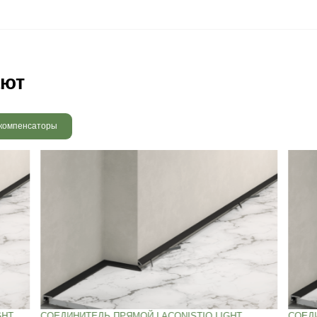
 радовать вас и через 3
людению технологии сушки
 хранения и обработки