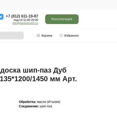
ор
Отзывы
Контакты
+7 (812) 611-
пнд-сб 11:0
info@parketo
SPC винил
Партнерам
0/1450 мм Арт. 240
Инженерная доска ш
Прайм 12(2)*135*1200
240