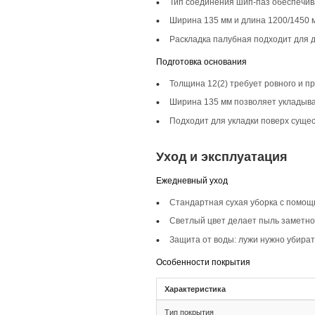
Описание то
Инженерная доска ш
скандинавских стил
гамма и уют.
Селекция Прайм
Селекция Прайм хар
пол будет выглядет
Фаска 4V
Фаска 4V на доске 
создавая гармонич
Монтаж и с
Монтаж