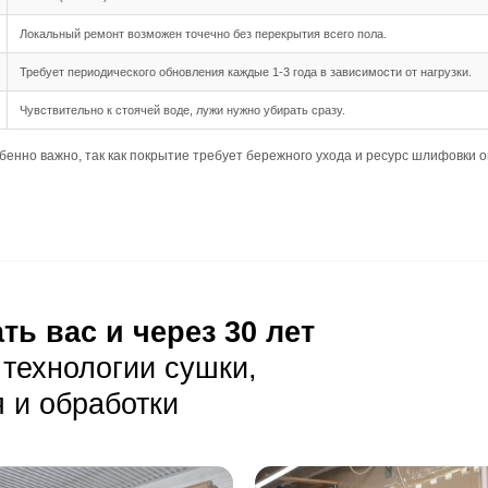
шип-паз обеспечивает простоту и надёжность укладки, по
 длина 1200/1450 мм делают монтаж удобным, так как кл
ная подходит для данного формата, создавая традиционн
ния
ребует ровного и прочного основания, минимальные пер
озволяет укладывать доску на менее идеальные основания
ладки поверх существующих покрытий, где важна итоговая
луатация
ая уборка с помощью веников или пылесосов с мягкой щёт
лает пыль заметной, поэтому требуется частая уборка, в