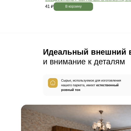
Пол будет идеально ро
без щелей и неровносте
благодаря камерной сушке
заготовок