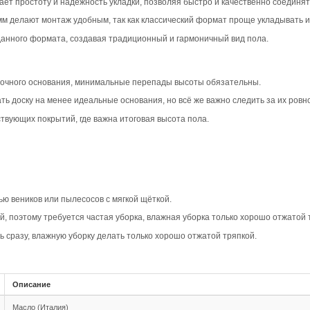
вара
ип-паз Дуб Прайм в светлом цвете создаёт лёгкую и воз
ей, визуально увеличивая пространство и придавая ему св
актеризуется равномерным рисунком и минимумом сучков,
ь аккуратно и стильно, идеально вписываясь в интерьеры, 
Прайм подчёркивает геометрию укладки, добавляя визуальн
ное сочетание с однородным тоном, что делает пол боле
овместимость