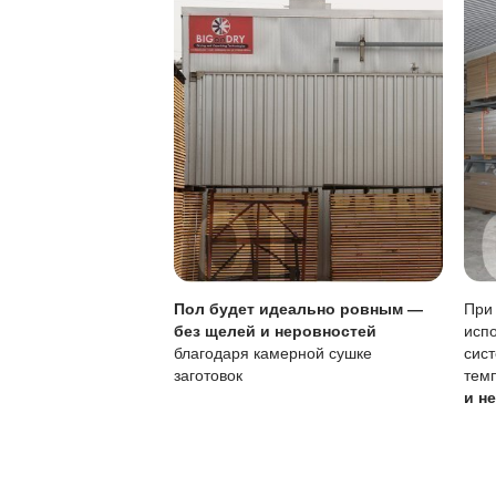
Защита от воды:
Особенности покры
Характеристика
Тип покрытия
Восстановление
Уход
Чувствительность к
Своевременное обно