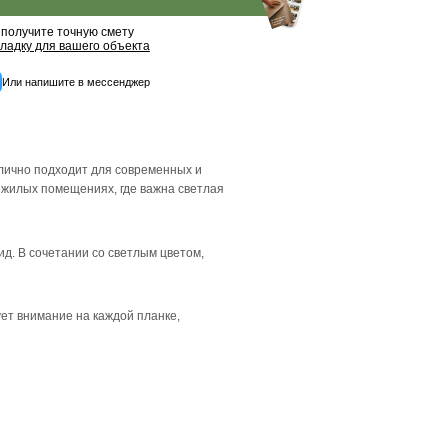
палубная
12
8 075 ₽
8 500 ₽
-5 %
Бесплатный обра
Рассчитать точную ц
Вы получите точную с
и
раскладку для вашего 
Или напишите в мес