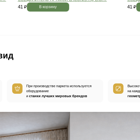
вным —
При хранении паркета мы
й
используем автоматизированную
систему контроля влажности и
температуры.
Паркет не разбухает
и не трескается