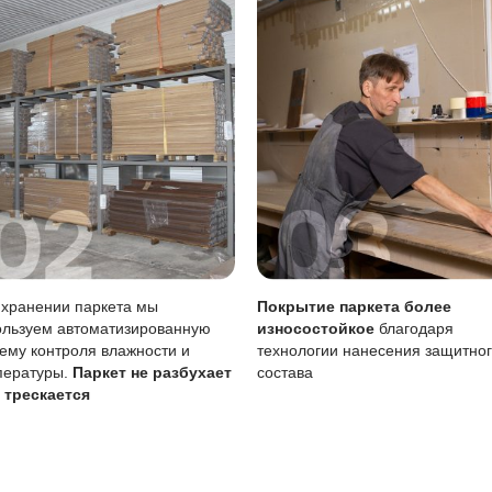
 лужи нужно убирать сразу, влажную уборку делать только
тия
Описание
Масло (Италия)
Локальный ремонт возможен точечно бе
Требует периодического обновления каж
 воде
Чувствительно к стоячей воде, лужи ну
вление масла особенно важно, так как покрытие требует