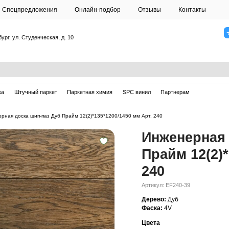
О студии
Спецпредложения
Онлайн-подб
Санкт-Петербург, ул. Студенческая, д. 10
ска
Массивная доска
Штучный паркет
Паркетная химия
ерная доска
—
Инженерная доска шип-паз Дуб Прайм 12(2)*135*120