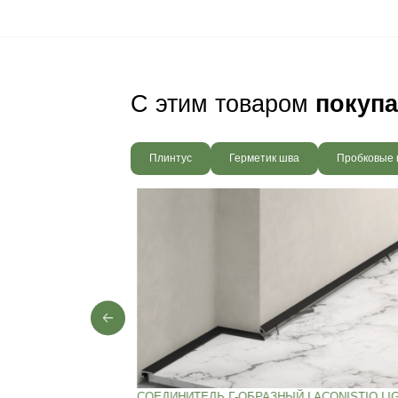
Ваш пол будет
благодаря соб
производства,