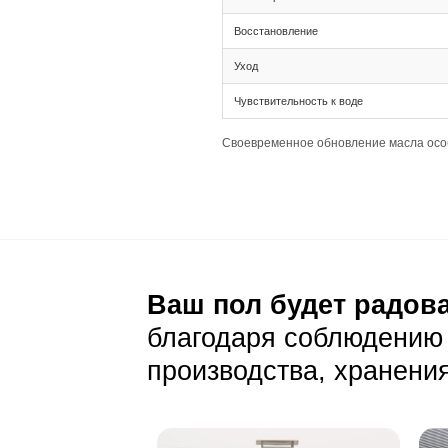
Тип соединения 
Ширина 135 мм и
Раскладка палуб
Подготовка основа
Толщина 12(2) т
Ширина 135 мм п
Подходит для ук
Уход и эксп
Ежедневный уход
Стандартная сух
Светлый цвет де