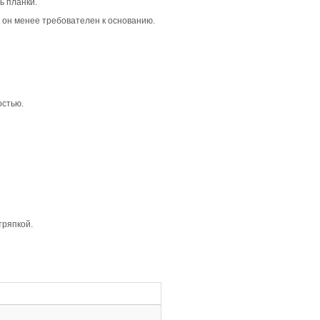
душную атмосферу в интерьере. Она отлично подходит дл
ежесть. Такой вариант будет уместен в жилых помещениях
 что создаёт лаконичный и цельный вид. В сочетании со 
где важна простота и элегантность.
ую глубину и структуру. Она акцентирует внимание на ка
е выразительным и интересным.