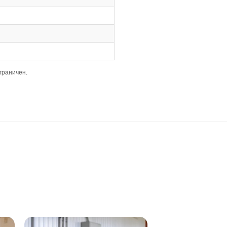
зволяя быстро и качественно соединять планки.
ассический формат проще укладывать и он менее требоват
ый и гармоничный вид пола.
епады высоты обязательны.
, но всё же важно следить за их ровностью.
 высота пола.
кой.
лажная уборка только хорошо отжатой тряпкой.