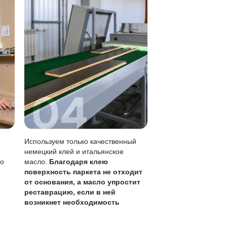
 хорошо отжатой тряпкой.
з перекрытия всего пола.
дые 1-3 года в зависимости от нагрузки.
жно убирать сразу.
 бережного ухода и ресурс шлифовки ограничен.