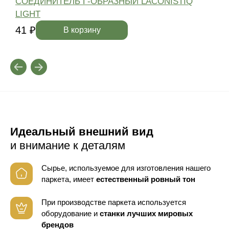
СОЕДИНИТЕЛЬ Г-ОБРАЗНЫЙ LACONISTIQ
LIGHT
4
41 ₽
В корзину
Идеальный внешний вид
и внимание к деталям
Сырье, используемое для изготовления нашего
паркета, имеет
естественный ровный тон
При производстве паркета используется
оборудование
и
станки лучших мировых
брендов