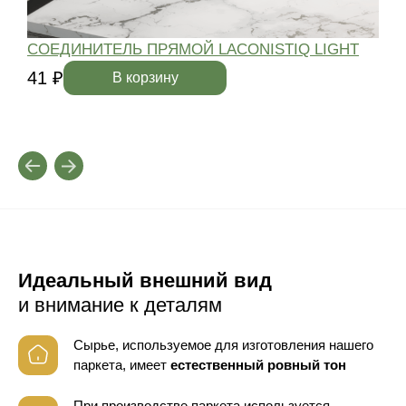
СОЕДИНИТЕЛЬ ПРЯМОЙ LACONISTIQ LIGHT
41 ₽
4
В корзину
Идеальный внешний вид
и внимание к деталям
Сырье, используемое для изготовления нашего
паркета, имеет
естественный ровный тон
При производстве паркета используется