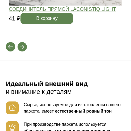
СОЕДИНИТЕЛЬ ПРЯМОЙ LACONISTIQ LIGHT
41 ₽
4
В корзину
Идеальный внешний вид
и внимание к деталям
Сырье, используемое для изготовления нашего
паркета, имеет
естественный ровный тон
При производстве паркета используется
оборудование
и
станки лучших мировых