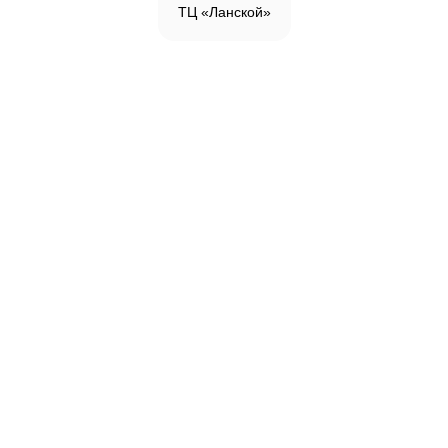
ТЦ «Ланской»
Инженерная доска
Паркетная доска
Массивная доска
Паркетная химия
Сопутствующие товары