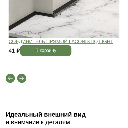
СОЕДИНИТЕЛЬ ПРЯМОЙ LACONISTIQ LIGHT
41 ₽
4
В корзину
Идеальный внешний вид
и внимание к деталям