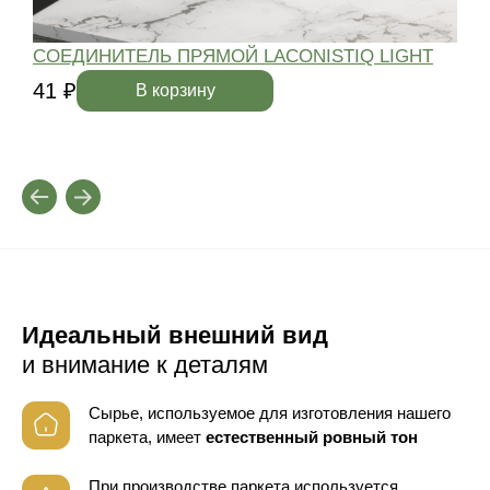
СОЕДИНИТЕЛЬ ПРЯМОЙ LACONISTIQ LIGHT
41 ₽
4
В корзину
Идеальный внешний вид
и внимание к деталям
Сырье, используемое для изготовления нашего
паркета, имеет
естественный ровный тон
При производстве паркета используется