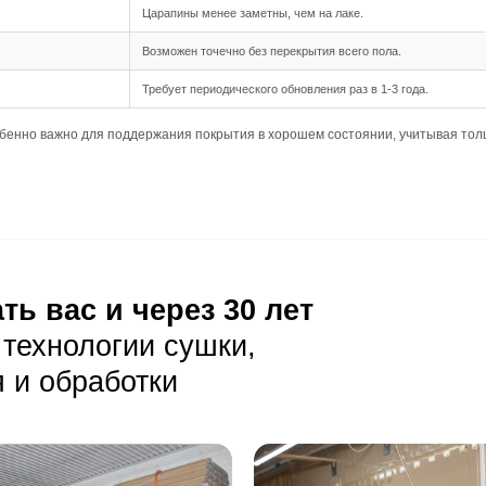
 длина 500-2900 мм создают панорамный эффект, но треб
дка подходит для данного формата, позволяя создать га
ния
опускает небольшие неровности основания, но важно, чт
ребует тщательной подготовки основания, чтобы избежат
кклиматизация доски перед укладкой для достижения опт
луатация
ая уборка с помощью веников или пылесосов с мягкой щет
елает пыль заметной, поэтому рекомендуется убирать ре
ужи сразу, чтобы избежать повреждений, и проводить вла