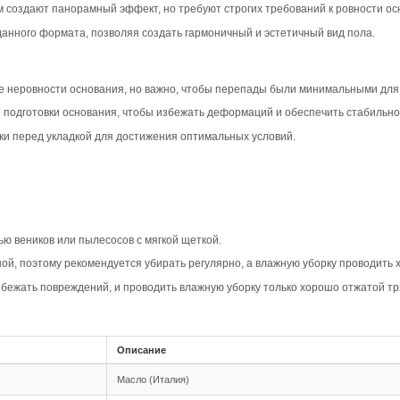
вара
шип-паз Дуб Прайм в дымчатом цвете создает современны
идавая помещению элегантность и уют. Такой вариант под
рактеризуется равномерным рисунком и минимумом сучков
ременность, делая пол визуально более просторным и чи
рной доске Прайм акцентирует геометрию укладки, добав
нности, подчеркивая стильный характер покрытия.
овместимость
шип-паз обеспечивает надежное соединение между планка