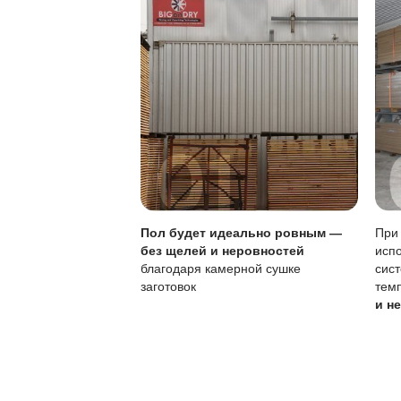
Особенности покры
Характеристика
Тип покрытия
Устойчивость к по
Локальный ремонт
Обновление покры
Своевременное обн