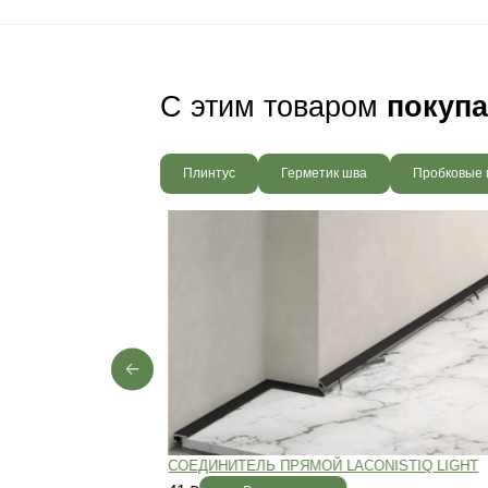
Ваш пол будет
благодаря соб
производства,