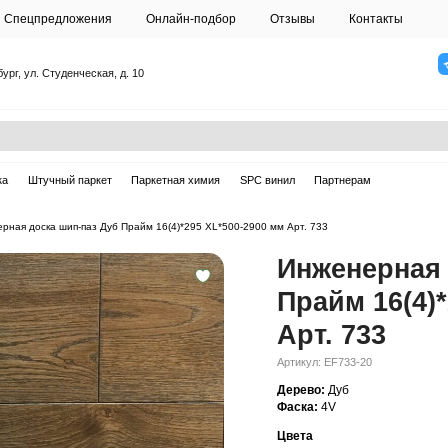
О студии
Спецпредложения
Онлайн-подб
Санкт-Петербург, ул. Студенческая, д. 10
ска
Массивная доска
Штучный паркет
Паркетная химия
ерная доска
—
Инженерная доска шип-паз Дуб Прайм 16(4)*295 XL*