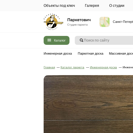
Объекты под ключ
Галерея
Каталог
Инженерная доска
Паркетная до
Главная
—
Каталог паркета
—
Инжен