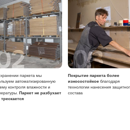
тия
Описание
Масло (Италия)
вреждениям
Царапины менее з
Возможен точечно
тия
Требует периодиче
овление масла особенно важно для поддержания покрытия