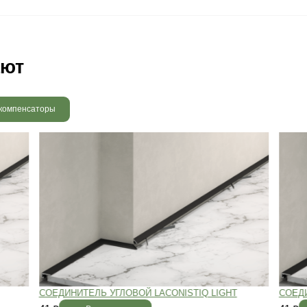
 радовать вас и через 3
людению технологии сушки
 хранения и обработки