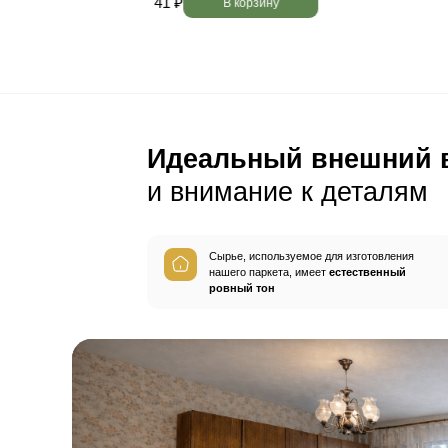
Пол будет идеально ро
без щелей и неровносте
благодаря камерной сушке
заготовок