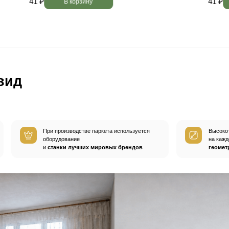
вным —
При хранении паркета мы
й
используем автоматизированную
систему контроля влажности и
температуры.
Паркет не разбухает
и не трескается