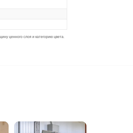
уют строгих требований к ровности основания и аккуратн
рмоничный и эстетичный вид пола.
обы перепады были минимальными для качественной уклад
ь деформаций и обеспечить стабильность.
имальных условий.
кой.
гулярно, а влажную уборку проводить хорошо отжатой тря
жную уборку только хорошо отжатой тряпкой.