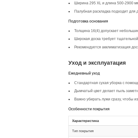
Описание то
Инженерная доска 
лофтовые стили, пр
Селекция Прайм
Селекция Прайм ха
однородность и сов
Фаска 4V
Фаска 4V на инжене
легкости и совреме
Монтаж и с
Монтаж
Тип соединения 