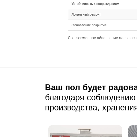
Ширина 295 XL и
Палубная раскла
Подготовка основа
Толщина 16(4) д
Широкая доска т
Рекомендуется а
Уход и эксп
Ежедневный уход
Стандартная сух
Дымчатый цвет д
Важно убирать л