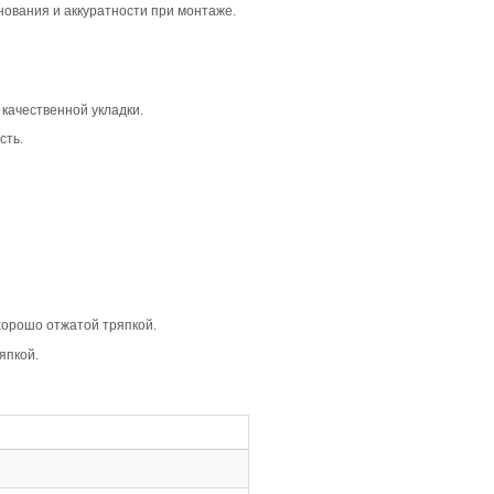
й и сдержанный интерьер. Она отлично вписывается в м
ходит для жилых и коммерческих пространств, где важна г
, что создает лаконичный и цельный вид. Дымчатый цвет
стым.
ляя глубину и объем. В сочетании с дымчатым цветом, фа
ми, что упрощает укладку и повышает долговечность пок