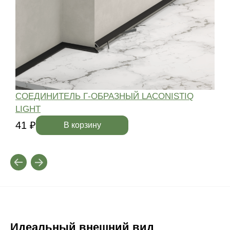
СОЕДИНИТЕЛЬ Г-ОБРАЗНЫЙ LACONISTIQ
LIGHT
4
41 ₽
В корзину
Идеальный внешний вид