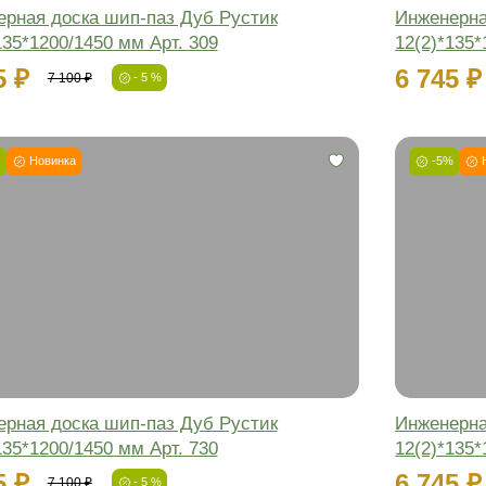
Соединение:
Обработка:
Длина:
Ширина:
Толщина:
Инженерная доска шип-паз Дуб Ру
12(2)*135*1200/1450 мм Арт. 750
6 745 ₽
7 100 ₽
- 5 %
-5%
Новинка