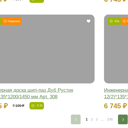
Фаска:
Соединение:
Обработка:
Длина:
Ширина:
Толщина:
Инженерная доска шип-паз Дуб Ру
12(2)*135*1200/1450 мм Арт. 309
6 745 ₽
7 100 ₽
- 5 %