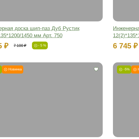
Маляр с опытом более
15 лет вручную производит подбор цвета
Присылаем
живые образцы
Вы увидите, как выглядит доска на объекте
при естественном освещении
-5%
Фаска: