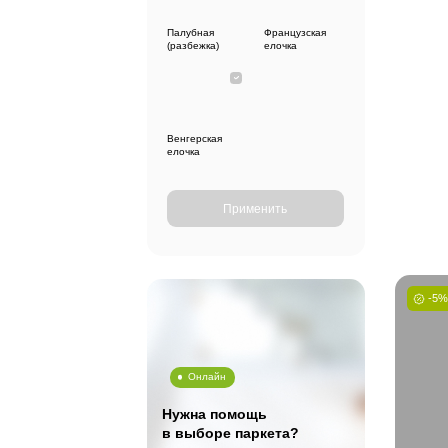
Натуральный
Светлый
Толщина
12(2)
16(4)
20(6)
Селекция
Рустик
Прайм
Кантри
Раскладки