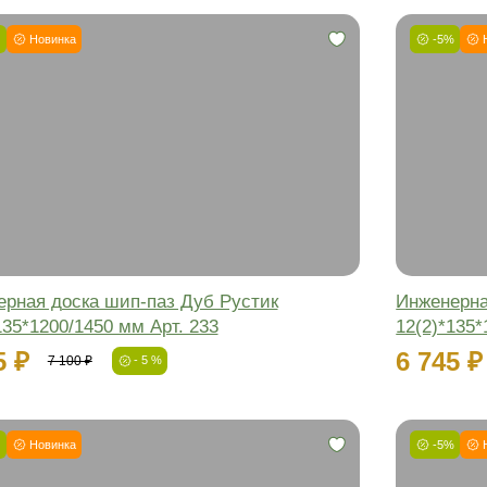
чный паркет
Массивная доска
Паркетная
Сортировать:
по цене
по популярности
-5%
Новинка
Фаска:
Соединение:
Обработка:
Длина:
Ширина:
Толщина: