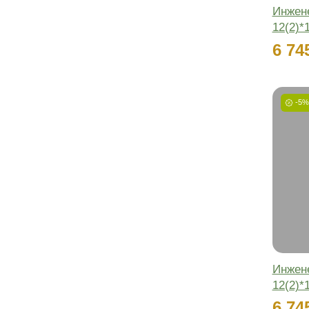
Онлайн
Нужна помощь
в выборе паркета?
Наш специалист поможет
подобрать подходящий цвет и
раскладку для вашего объекта
Получить консультацию