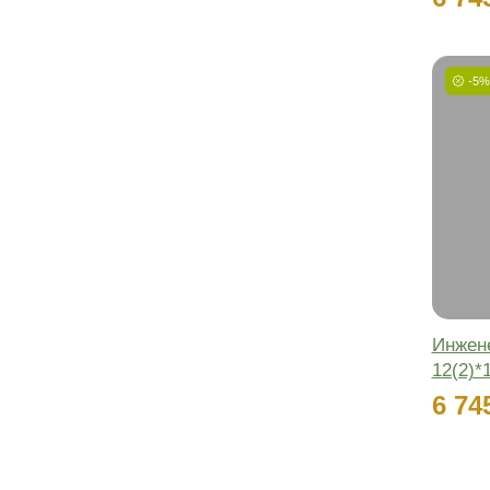
Пройдите тест из 5
вопросов и получите
подходящие цвета и
фактуры решений
+ расчет количества и
стоимости паркета