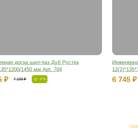
Инженерная доска шип-паз Дуб Ру
12(2)*135*1200/1450 мм Арт. 233
6 745 ₽
7 100 ₽
- 5 %
-5%
Новинка
Фаска:
Соединение:
Обработка:
Длина:
Ширина:
Толщина: