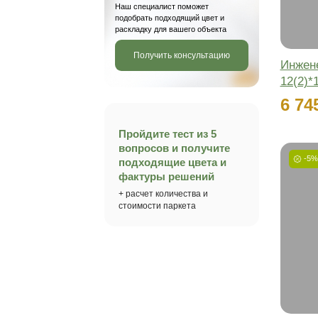
Палубная
Французская
(разбежка)
елочка
Венгерская
елочка
Применить