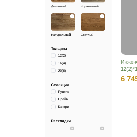
Калининский район
Показать все
Стоимость за кв.м
₽
Цвета
Дымчатый
Коричневый