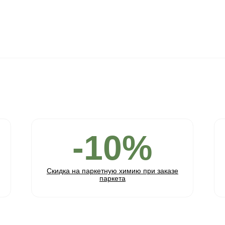
-5%
Новинка
Фаска:
Соединение:
Обработка:
Длина:
Ширина:
Толщина:
Инженерная доска шип-паз Дуб Ру
12(2)*135*1200/1450 мм Арт. 730
6 745 ₽
7 100 ₽
- 5 %