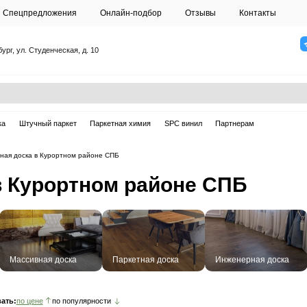
О студии
Спецпредложения
Онлайн-подб
Санкт-Петербург, ул. Студенческая, д. 10
ска
Массивная доска
Штучный паркет
Паркетная химия
рная доска
—
Инженерная доска в Курортном районе СПБ
доска в Курортном р