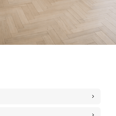
деталям
я изготовления
При производстве паркета
стественный
оборудование
и
станки лучших мировы