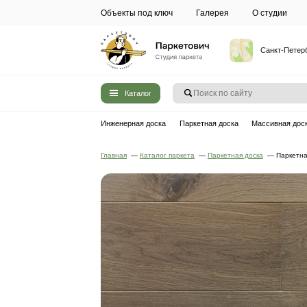
Объекты под ключ
Галерея
Каталог
Инженерная доска
Паркетная до
Главная
—
Каталог паркета
—
Паркет