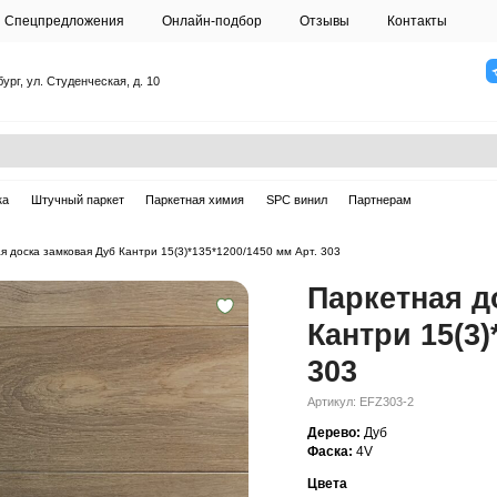
О студии
Спецпредложения
Онлайн-подб
Санкт-Петербург, ул. Студенческая, д. 10
ска
Массивная доска
Штучный паркет
Паркетная химия
ная доска
—
Паркетная доска замковая Дуб Кантри 15(3)*135*1200/