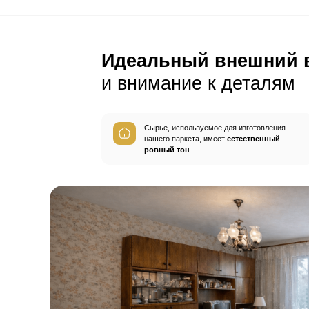
С этим товар
Плинтус
Герметик шв