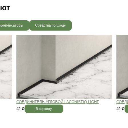
вным —
При хранении паркета мы
й
используем автоматизированную
систему контроля влажности и
температуры.
Паркет не разбухает
и не трескается