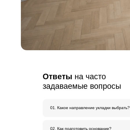
и внимание к 
Сырье, используемое дл
нашего паркета, имеет
е
ровный тон