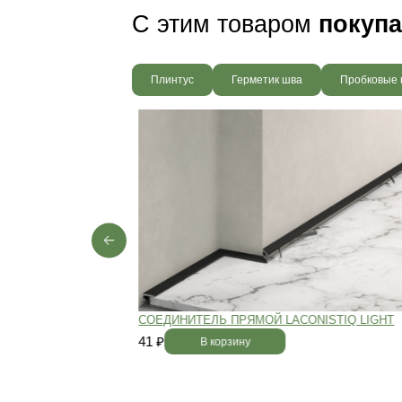
Пол будет идеально ро
без щелей и неровносте
благодаря камерной сушке
заготовок