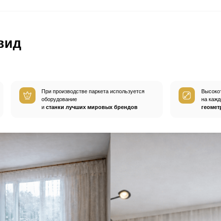
ом
покупают
а
Пробковые компенсаторы
Средства по уход