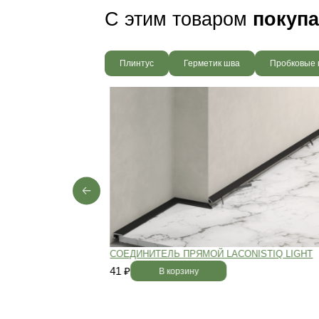
Пол будет идеально ро
без щелей и неровносте
благодаря камерной сушке
заготовок