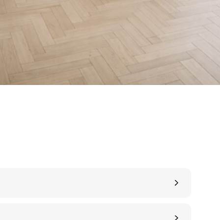
деталям
я изготовления
При производстве паркета
стественный
оборудование
и
станки лучших мировы