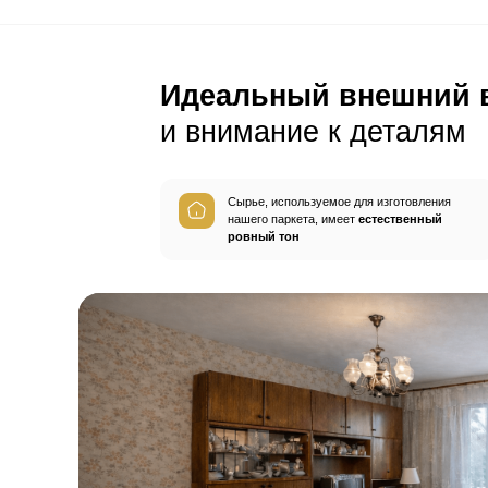
С этим товар
Плинтус
Герметик шв