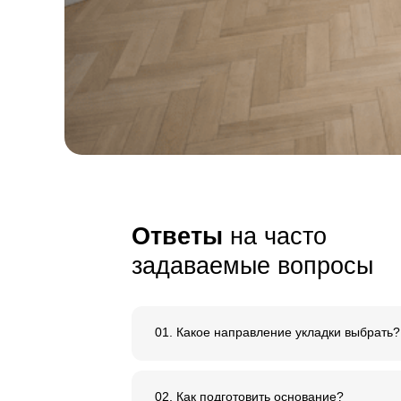
и внимание к 
Сырье, используемое дл
нашего паркета, имеет
е
ровный тон