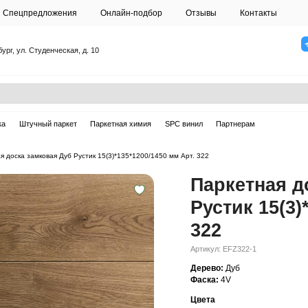
О студии
Спецпредложения
Онлайн-подб
Санкт-Петербург, ул. Студенческая, д. 10
ска
Массивная доска
Штучный паркет
Паркетная химия
ная доска
—
Паркетная доска замковая Дуб Рустик 15(3)*135*1200/