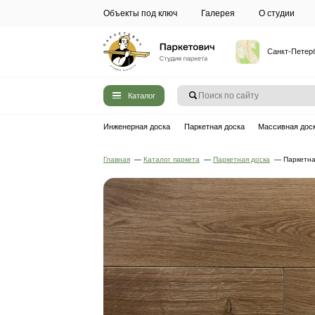
Объекты под ключ
Галерея
Каталог
Инженерная доска
Паркетная до
Главная
—
Каталог паркета
—
Паркет