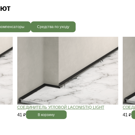
вным —
При хранении паркета мы
й
используем автоматизированную
систему контроля влажности и
температуры.
Паркет не разбухает
и не трескается