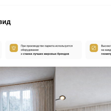
ом
покупают
а
Пробковые компенсаторы
Средства по уход