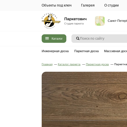
Объекты под ключ
Галерея
Каталог
Инженерная доска
Паркетная до
Главная
—
Каталог паркета
—
Паркет