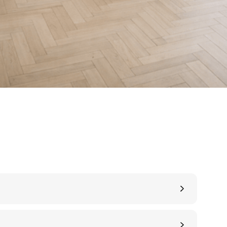
деталям
я изготовления
При производстве паркета
стественный
оборудование
и
станки лучших мировы