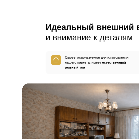
С этим товар
Плинтус
Герметик шв