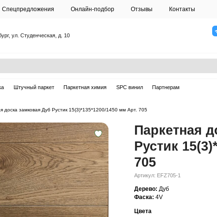
О студии
Спецпредложения
Онлайн-подб
Санкт-Петербург, ул. Студенческая, д. 10
ска
Массивная доска
Штучный паркет
Паркетная химия
ная доска
—
Паркетная доска замковая Дуб Рустик 15(3)*135*1200/