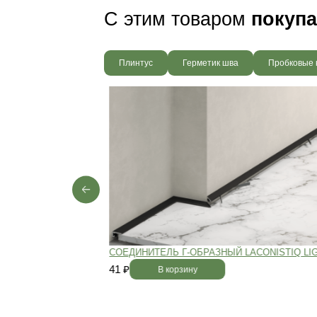
Пол будет идеально ро
без щелей и неровносте
благодаря камерной сушке
заготовок