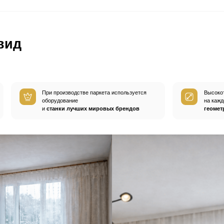
ом
покупают
а
Пробковые компенсаторы
Средства по уход