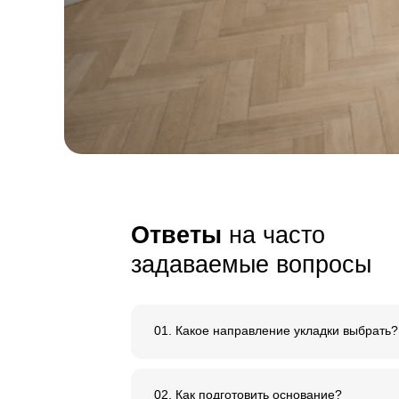
и внимание к 
Сырье, используемое дл
нашего паркета, имеет
е
ровный тон