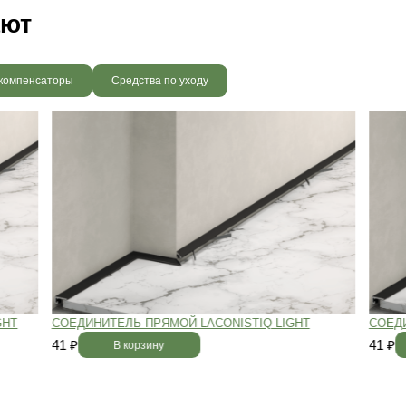
вным —
При хранении паркета мы
й
используем автоматизированную
систему контроля влажности и
температуры.
Паркет не разбухает
и не трескается