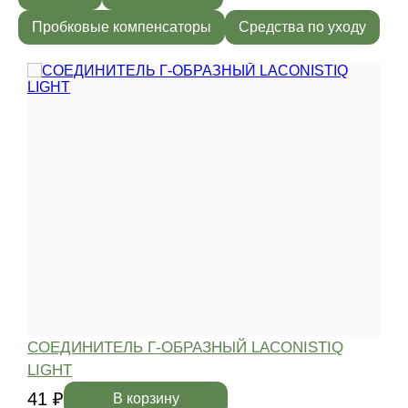
Пробковые компенсаторы
Средства по уходу
СОЕДИНИТЕЛЬ Г-ОБРАЗНЫЙ LACONISTIQ
LIGHT
4
41 ₽
В корзину