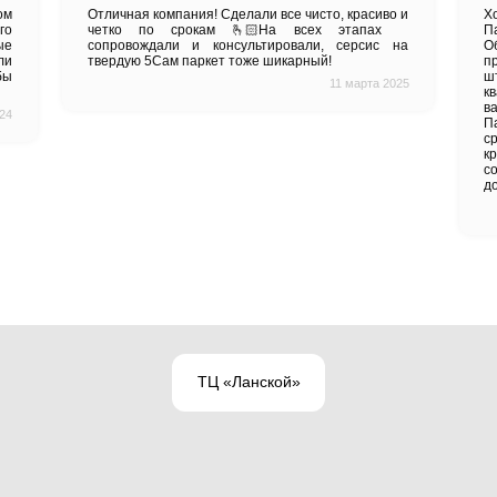
ркетович
в