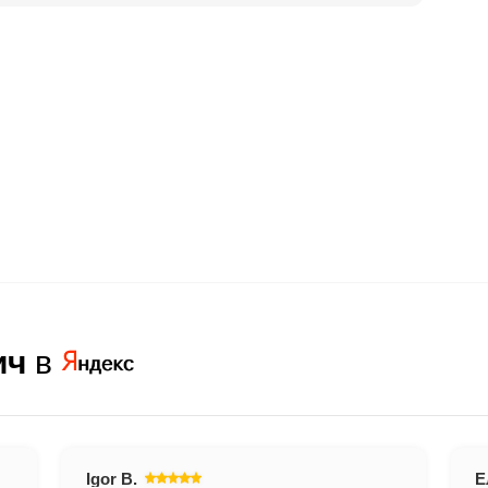
ование?
 и для чего она нужна?
ачем она нужна?
?
нтус?