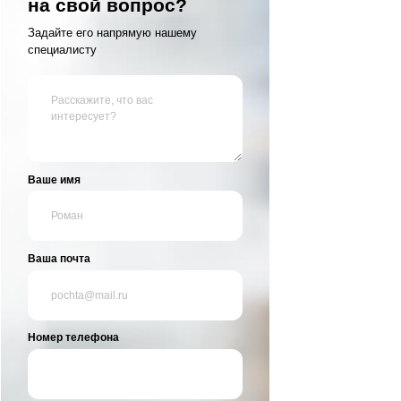
В корзину
Не наш
на сво
Задайте его
специалисту