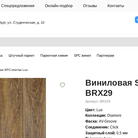
О студии
Спецпредложения
Онлайн-подб
Санкт-Петербург, ул. Студенческая, д. 10
ска
Массивная доска
Штучный паркет
Паркетная химия
SPC винил
—
Виниловая SPC-плитка Lux