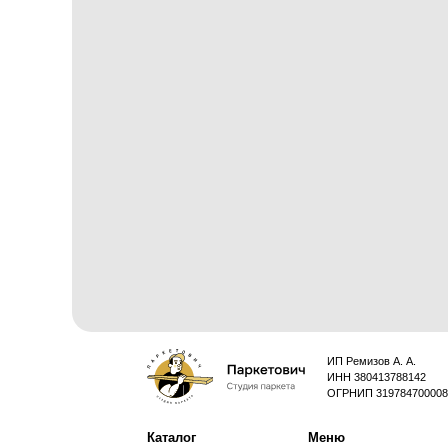
5.0
/
5
(57 отзывов)
Мария Бутрим
Рекомендую! Я очень дов
работы с этой компанией! П
качества, все в срок, четко
укладывали паркет - проф
быстро, аккуратно. Не к ч
посоветовала эту компанию 