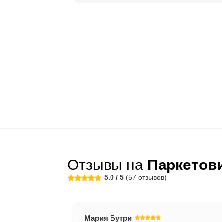
02. Как подготовить осн
03. Что такое шпаклевка
04. Что такое фаска и з
05. Как выбрать плинтус
06. Как монтировать пли