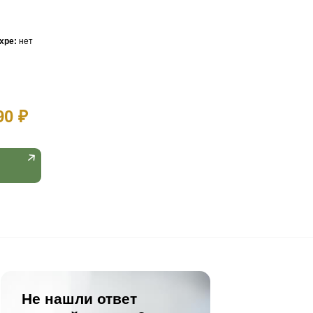
Цвет:
Lux
Коллекция:
Diamoni
Фаска:
4V-Groove
Соединение:
Click
Защитный слой:
0,5 мм
Толщина:
4 мм
Длина:
1200 мм
Ширина:
182 мм
Встроенная подложка 1 мм ixpe:
нет
Метраж упаковки:
1,526 м²
Вес упаковки:
17,5 кг
Количество
3 190 ₽