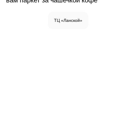
вам паркет за чашечкой кофе
ТЦ «Ланской»
Инженерная доска
Паркетная доска
Массивная доска