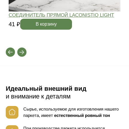
СОЕДИНИТЕЛЬ ПРЯМОЙ LACONISTIQ LIGHT
41 ₽
4
В корзину
Идеальный внешний вид
и внимание к деталям
Сырье, используемое для изготовления нашего
паркета, имеет
естественный ровный тон
При производстве паркета используется